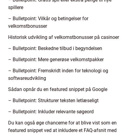
spillere
– Bulletpoint: Vilkår og betingelser for
velkomstbonusser
Historisk udvikling af velkomstbonusser på casinoer
– Bulletpoint: Beskedne tilbud i begyndelsen
– Bulletpoint: Mere generøse velkomstpakker
– Bulletpoint: Fremskridt inden for teknologi og
softwareudvikling
Sådan opnår du en featured snippet på Google
– Bulletpoint: Strukturer teksten letlæseligt
– Bulletpoint: Inkluder relevante søgeord
Du kan også øge chancerne for at blive vist som en
featured snippet ved at inkludere et FAQ-afsnit med