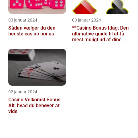
03 januar 2024
03 januar 2024
Sådan vælger du den
**Casino Bonus Idag: Den
bedste casino bonus
ultimative guide til at få
mest muligt ud af dine
casinospil**
02 januar 2024
Casino Velkomst Bonus:
Alt, hvad du behøver at
vide