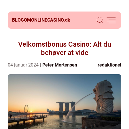
BLOGOMONLINECASINO.
dk
Velkomstbonus Casino: Alt du
behøver at vide
04 januar 2024
Peter Mortensen
redaktionel