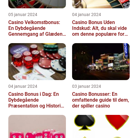
05 januar 2024
04 januar 2024
Casino Velkomstbonus:
Casino Bonus Uden
En Dybdegående
Indskud: Alt, du skal vide
Gennemgang af Glæden
om denne populære form
ved Spil og Historien om
for bonus
Dens Udvikling
04 januar 2024
03 januar 2024
Casino Bonus i Dag: En
Casino Bonusser: En
Dybdegående
omfattende guide til dem,
Præsentation og Historisk
der spiller casino
Gennemgang