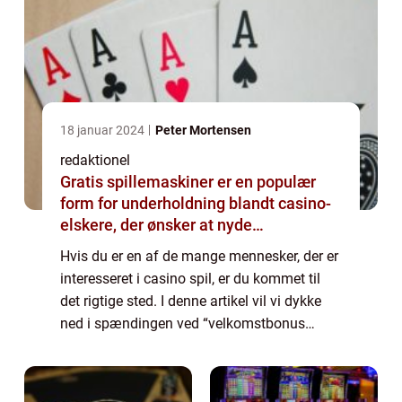
18 januar 2024
Peter Mortensen
redaktionel
Gratis spillemaskiner er en populær
form for underholdning blandt casino-
elskere, der ønsker at nyde
spændingen ved at spille uden at
Hvis du er en af de mange mennesker, der er
skulle risikere rigtige penge
interesseret i casino spil, er du kommet til
det rigtige sted. I denne artikel vil vi dykke
ned i spændingen ved “velkomstbonus
casino” og forklare, hvad du som spiller bør
vide om denne type bo...