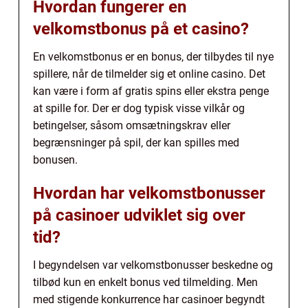
Hvordan fungerer en
velkomstbonus på et casino?
En velkomstbonus er en bonus, der tilbydes til nye
spillere, når de tilmelder sig et online casino. Det
kan være i form af gratis spins eller ekstra penge
at spille for. Der er dog typisk visse vilkår og
betingelser, såsom omsætningskrav eller
begrænsninger på spil, der kan spilles med
bonusen.
Hvordan har velkomstbonusser
på casinoer udviklet sig over
tid?
I begyndelsen var velkomstbonusser beskedne og
tilbød kun en enkelt bonus ved tilmelding. Men
med stigende konkurrence har casinoer begyndt