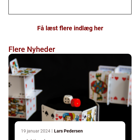
Få læst flere indlæg her
Flere Nyheder
19 januar 2024
Lars Pedersen