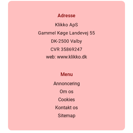
Adresse
web:
www.klikko.dk
Menu
Annoncering
Om os
Cookies
Kontakt os
Sitemap