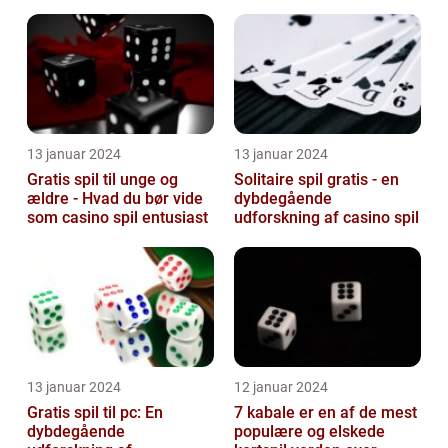
13 januar 2024
13 januar 2024
Gratis spil til unge og
Solitaire spil gratis - en
ældre - Hvad du bør vide
dybdegående
som casino spil entusiast
udforskning af casino spil
13 januar 2024
12 januar 2024
Gratis spil til pc: En
7 kabale er en af de mest
dybdegående
populære og elskede