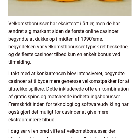
Velkomstbonusser har eksisteret i årtier, men de har
ændret sig markant siden de første online casinoer
begyndte at dukke op i midten af 1990’erne. I
begyndelsen var velkomstbonusser typisk ret beskedne,
og de fleste casinoer tilbød kun en enkelt bonus ved
tilmelding.
I takt med at konkurrencen blev intensiveret, begyndte
casinoer at tilbyde mere generøse velkomstpakker for at
tiltrække spillere. Dette inkluderede ofte en kombination
af gratis spins og matchende indbetalingsbonusser.
Fremskridt inden for teknologi og softwareudvikling har
også gjort det muligt for casinoer at give mere
ekstraordinære tilbud.
I dag ser vi en bred vifte af velkomstbonusser, der