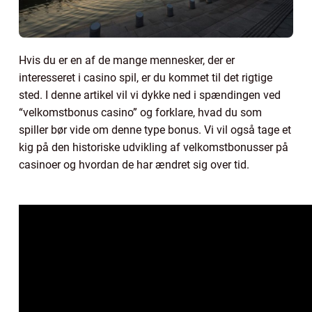
Hvis du er en af de mange mennesker, der er
interesseret i casino spil, er du kommet til det rigtige
sted. I denne artikel vil vi dykke ned i spændingen ved
“velkomstbonus casino” og forklare, hvad du som
spiller bør vide om denne type bonus. Vi vil også tage et
kig på den historiske udvikling af velkomstbonusser på
casinoer og hvordan de har ændret sig over tid.