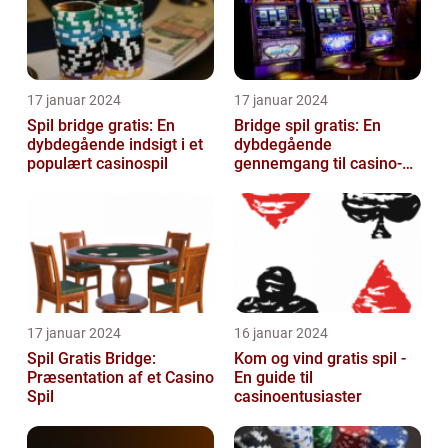
17 januar 2024
17 januar 2024
Spil bridge gratis: En
Bridge spil gratis: En
dybdegående indsigt i et
dybdegående
populært casinospil
gennemgang til casino-
og spilentusiaster
17 januar 2024
16 januar 2024
Spil Gratis Bridge:
Kom og vind gratis spil -
Præsentation af et Casino
En guide til
Spil
casinoentusiaster