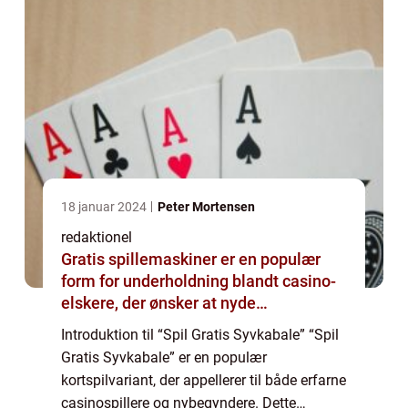
18 januar 2024
Peter Mortensen
redaktionel
Gratis spillemaskiner er en populær
form for underholdning blandt casino-
elskere, der ønsker at nyde
spændingen ved at spille uden at
Introduktion til “Spil Gratis Syvkabale” “Spil
skulle risikere rigtige penge
Gratis Syvkabale” er en populær
kortspilvariant, der appellerer til både erfarne
casinospillere og nybegyndere. Dette