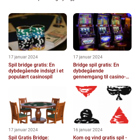
underholdende spil kombinerer strategi og
held, hvilket gør d...
17 januar 2024
17 januar 2024
Spil bridge gratis: En
Bridge spil gratis: En
dybdegående indsigt i et
dybdegående
populært casinospil
gennemgang til casino-
og spilentusiaster
17 januar 2024
16 januar 2024
Spil Gratis Bridge:
Kom og vind gratis spil -