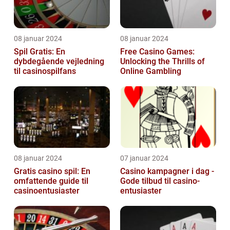
08 januar 2024
08 januar 2024
Spil Gratis: En
Free Casino Games:
dybdegående vejledning
Unlocking the Thrills of
til casinospilfans
Online Gambling
08 januar 2024
07 januar 2024
Gratis casino spil: En
Casino kampagner i dag -
omfattende guide til
Gode tilbud til casino-
casinoentusiaster
entusiaster