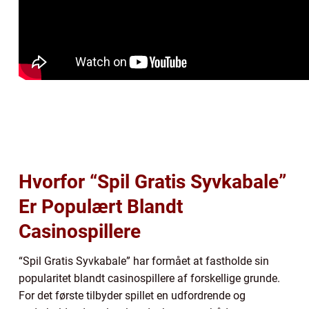
Hvorfor “Spil Gratis Syvkabale”
Er Populært Blandt
Casinospillere
“Spil Gratis Syvkabale” har formået at fastholde sin
popularitet blandt casinospillere af forskellige grunde.
For det første tilbyder spillet en udfordrende og