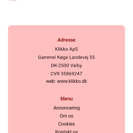
Adresse
web:
www.klikko.dk
Menu
Annoncering
Om os
Cookies
Kontakt os