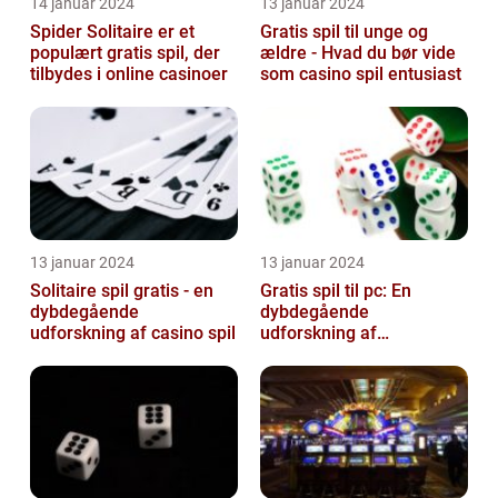
14 januar 2024
13 januar 2024
Spider Solitaire er et
Gratis spil til unge og
populært gratis spil, der
ældre - Hvad du bør vide
tilbydes i online casinoer
som casino spil entusiast
13 januar 2024
13 januar 2024
Solitaire spil gratis - en
Gratis spil til pc: En
dybdegående
dybdegående
udforskning af casino spil
udforskning af
underholdning til
casinofans