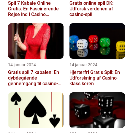
Spil 7 Kabale Online
Gratis online spil DK:
Gratis: En Fascinerende
Udforsk verdenen af
Rejse ind i Casino
casino-spil
Spilverdenen
14 januar 2024
14 januar 2024
Gratis spil 7 kabalen: En
Hjerterfri Gratis Spil: En
dybdegående
Udforskning af Casino-
gennemgang til casino-
klassikeren
og spilinteresserede