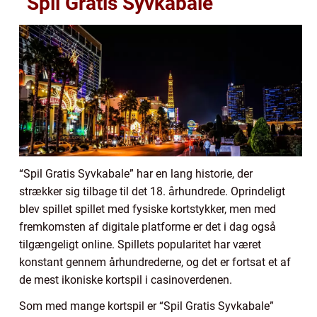
“Spil Gratis Syvkabale”
“Spil Gratis Syvkabale” har en lang historie, der
strækker sig tilbage til det 18. århundrede. Oprindeligt
blev spillet spillet med fysiske kortstykker, men med
fremkomsten af digitale platforme er det i dag også
tilgængeligt online. Spillets popularitet har været
konstant gennem århundrederne, og det er fortsat et af
de mest ikoniske kortspil i casinoverdenen.
Som med mange kortspil er “Spil Gratis Syvkabale”