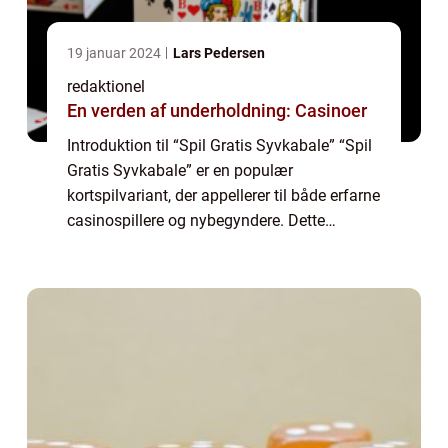
19 januar 2024
Lars Pedersen
redaktionel
En verden af underholdning: Casinoer
Introduktion til “Spil Gratis Syvkabale” “Spil
Gratis Syvkabale” er en populær
kortspilvariant, der appellerer til både erfarne
casinospillere og nybegyndere. Dette
underholdende spil kombinerer strategi og
held, hvilket gør d...