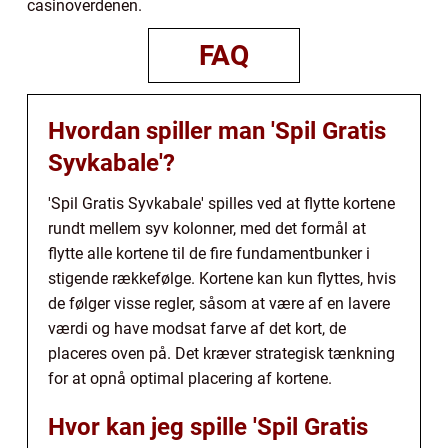
casinoverdenen.
FAQ
Hvordan spiller man 'Spil Gratis
Syvkabale'?
'Spil Gratis Syvkabale' spilles ved at flytte kortene
rundt mellem syv kolonner, med det formål at
flytte alle kortene til de fire fundamentbunker i
stigende rækkefølge. Kortene kan kun flyttes, hvis
de følger visse regler, såsom at være af en lavere
værdi og have modsat farve af det kort, de
placeres oven på. Det kræver strategisk tænkning
for at opnå optimal placering af kortene.
Hvor kan jeg spille 'Spil Gratis