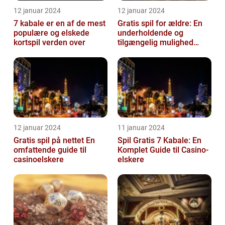
12 januar 2024
12 januar 2024
7 kabale er en af de mest
Gratis spil for ældre: En
populære og elskede
underholdende og
kortspil verden over
tilgængelig mulighed
inden for casino- og
spilverdenen
12 januar 2024
11 januar 2024
Gratis spil på nettet En
Spil Gratis 7 Kabale: En
omfattende guide til
Komplet Guide til Casino-
casinoelskere
elskere