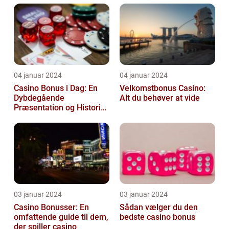
Dens Udvikling
04 januar 2024
04 januar 2024
Casino Bonus i Dag: En
Velkomstbonus Casino:
Dybdegående
Alt du behøver at vide
Præsentation og Historisk
Gennemgang
03 januar 2024
03 januar 2024
Casino Bonusser: En
Sådan vælger du den
omfattende guide til dem,
bedste casino bonus
der spiller casino