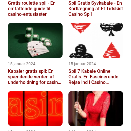
Gratis roulette spil - En
Spil Gratis Syvkabale - En
omfattende guide til
Kortlægning af Et Tidsløst
casino-entusiaster
Casino Spil
15 januar 2024
15 januar 2024
Kabaler gratis spil: En
Spil 7 Kabale Online
spændende verden af
Gratis: En Fascinerende
underholdning for casino
Rejse ind i Casino
og spilentusiaster
Spilverdenen