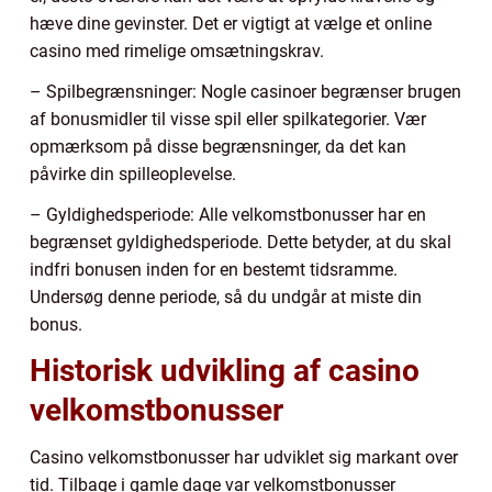
hæve dine gevinster. Det er vigtigt at vælge et online
casino med rimelige omsætningskrav.
– Spilbegrænsninger: Nogle casinoer begrænser brugen
af bonusmidler til visse spil eller spilkategorier. Vær
opmærksom på disse begrænsninger, da det kan
påvirke din spilleoplevelse.
– Gyldighedsperiode: Alle velkomstbonusser har en
begrænset gyldighedsperiode. Dette betyder, at du skal
indfri bonusen inden for en bestemt tidsramme.
Undersøg denne periode, så du undgår at miste din
bonus.
Historisk udvikling af casino
velkomstbonusser
Casino velkomstbonusser har udviklet sig markant over
tid. Tilbage i gamle dage var velkomstbonusser