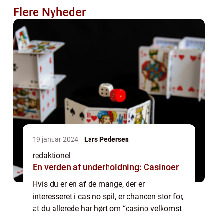
Flere Nyheder
19 januar 2024
Lars Pedersen
redaktionel
En verden af underholdning: Casinoer
Hvis du er en af de mange, der er
interesseret i casino spil, er chancen stor for,
at du allerede har hørt om “casino velkomst