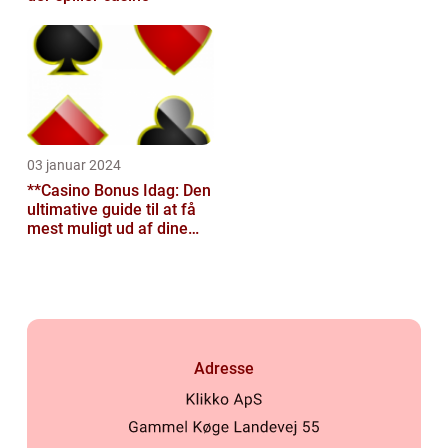
03 januar 2024
**Casino Bonus Idag: Den
ultimative guide til at få
mest muligt ud af dine
casinospil**
Adresse