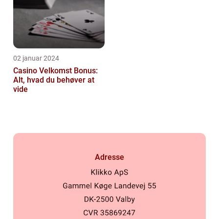
02 januar 2024
Casino Velkomst Bonus:
Alt, hvad du behøver at
vide
Adresse