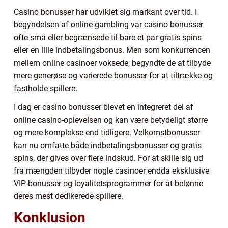
Casino bonusser har udviklet sig markant over tid. I
begyndelsen af online gambling var casino bonusser
ofte små eller begrænsede til bare et par gratis spins
eller en lille indbetalingsbonus. Men som konkurrencen
mellem online casinoer voksede, begyndte de at tilbyde
mere generøse og varierede bonusser for at tiltrække og
fastholde spillere.
I dag er casino bonusser blevet en integreret del af
online casino-oplevelsen og kan være betydeligt større
og mere komplekse end tidligere. Velkomstbonusser
kan nu omfatte både indbetalingsbonusser og gratis
spins, der gives over flere indskud. For at skille sig ud
fra mængden tilbyder nogle casinoer endda eksklusive
VIP-bonusser og loyalitetsprogrammer for at belønne
deres mest dedikerede spillere.
Konklusion