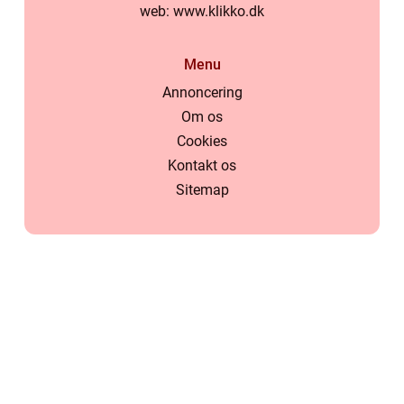
web:
www.klikko.dk
Menu
Annoncering
Om os
Cookies
Kontakt os
Sitemap