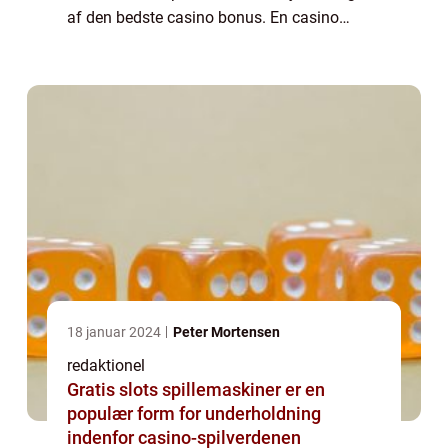
af den bedste casino bonus. En casino
bonus kan være afgørende for både
nybegyndere og erfarne spillere, da den
kan...
18 januar 2024
Peter Mortensen
redaktionel
Gratis slots spillemaskiner er en
populær form for underholdning
indenfor casino-spilverdenen