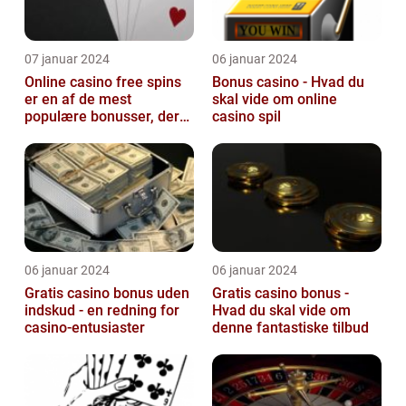
07 januar 2024
06 januar 2024
Online casino free spins
Bonus casino - Hvad du
er en af de mest
skal vide om online
populære bonusser, der
casino spil
gives til spillere på online
casino...
06 januar 2024
06 januar 2024
Gratis casino bonus uden
Gratis casino bonus -
indskud - en redning for
Hvad du skal vide om
casino-entusiaster
denne fantastiske tilbud