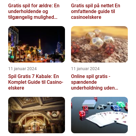
Gratis spil for ældre: En
Gratis spil på nettet En
underholdende og
omfattende guide til
tilgængelig mulighed
casinoelskere
inden for casino- og
spilverdenen
11 januar 2024
11 januar 2024
Spil Gratis 7 Kabale: En
Online spil gratis -
Komplet Guide til Casino-
spændende
elskere
underholdning uden
omkostninger