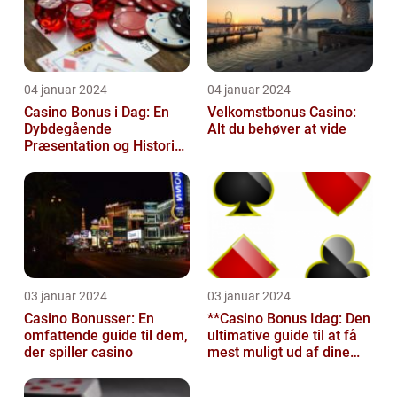
04 januar 2024
04 januar 2024
Casino Bonus i Dag: En
Velkomstbonus Casino:
Dybdegående
Alt du behøver at vide
Præsentation og Historisk
Gennemgang
03 januar 2024
03 januar 2024
Casino Bonusser: En
**Casino Bonus Idag: Den
omfattende guide til dem,
ultimative guide til at få
der spiller casino
mest muligt ud af dine
casinospil**