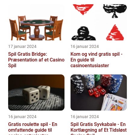
og spilentusiaster
17 januar 2024
16 januar 2024
Spil Gratis Bridge:
Kom og vind gratis spil -
Præsentation af et Casino
En guide til
Spil
casinoentusiaster
16 januar 2024
16 januar 2024
Gratis roulette spil - En
Spil Gratis Syvkabale - En
omfattende guide til
Kortlægning af Et Tidsløst