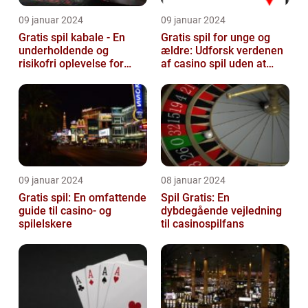
09 januar 2024
09 januar 2024
Gratis spil kabale - En
Gratis spil for unge og
underholdende og
ældre: Udforsk verdenen
risikofri oplevelse for
af casino spil uden at
casino spil entusiaster
bruge en krone
09 januar 2024
08 januar 2024
Gratis spil: En omfattende
Spil Gratis: En
guide til casino- og
dybdegående vejledning
spilelskere
til casinospilfans