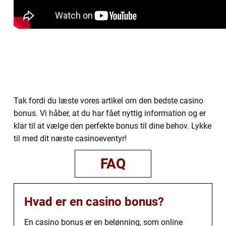
Tak fordi du læste vores artikel om den bedste casino
bonus. Vi håber, at du har fået nyttig information og er
klar til at vælge den perfekte bonus til dine behov. Lykke
til med dit næste casinoeventyr!
FAQ
Hvad er en casino bonus?
En casino bonus er en belønning, som online