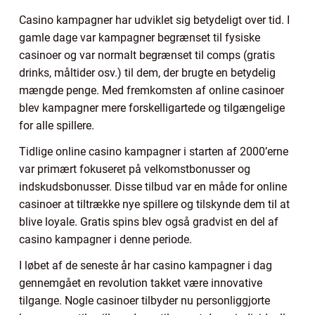
Casino kampagner har udviklet sig betydeligt over tid. I
gamle dage var kampagner begrænset til fysiske
casinoer og var normalt begrænset til comps (gratis
drinks, måltider osv.) til dem, der brugte en betydelig
mængde penge. Med fremkomsten af online casinoer
blev kampagner mere forskelligartede og tilgængelige
for alle spillere.
Tidlige online casino kampagner i starten af 2000’erne
var primært fokuseret på velkomstbonusser og
indskudsbonusser. Disse tilbud var en måde for online
casinoer at tiltrække nye spillere og tilskynde dem til at
blive loyale. Gratis spins blev også gradvist en del af
casino kampagner i denne periode.
I løbet af de seneste år har casino kampagner i dag
gennemgået en revolution takket være innovative
tilgange. Nogle casinoer tilbyder nu personliggjorte