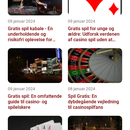
09 januar 2024
09 januar 2024
Gratis spil kabale - En
Gratis spil for unge og
underholdende og
ældre: Udforsk verdenen
risikofri oplevelse for
af casino spil uden at
casino spil entusiaster
bruge en krone
09 januar 2024
08 januar 2024
Gratis spil: En omfattende
Spil Gratis: En
guide til casino- og
dybdegående vejledning
spilelskere
til casinospilfans