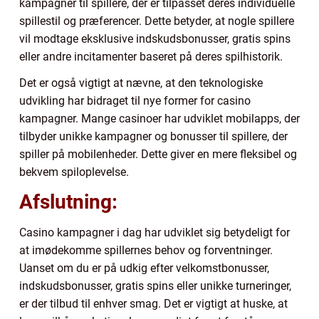
kampagner til spillere, der er tilpasset deres individuelle
spillestil og præferencer. Dette betyder, at nogle spillere
vil modtage eksklusive indskudsbonusser, gratis spins
eller andre incitamenter baseret på deres spilhistorik.
Det er også vigtigt at nævne, at den teknologiske
udvikling har bidraget til nye former for casino
kampagner. Mange casinoer har udviklet mobilapps, der
tilbyder unikke kampagner og bonusser til spillere, der
spiller på mobilenheder. Dette giver en mere fleksibel og
bekvem spiloplevelse.
Afslutning:
Casino kampagner i dag har udviklet sig betydeligt for
at imødekomme spillernes behov og forventninger.
Uanset om du er på udkig efter velkomstbonusser,
indskudsbonusser, gratis spins eller unikke turneringer,
er der tilbud til enhver smag. Det er vigtigt at huske, at