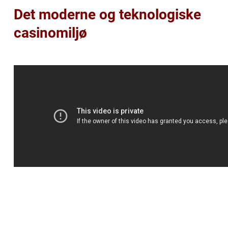
Det moderne og teknologiske
casinomiljø