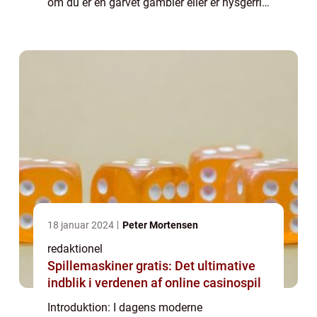
om du er en garvet gambler eller er nysgerrig
og ønsker at prøve lykken i casinospil, er det
vigtigt at være opdateret om de nyeste ...
18 januar 2024
Peter Mortensen
redaktionel
Spillemaskiner gratis: Det ultimative
indblik i verdenen af online casinospil
Introduktion: I dagens moderne