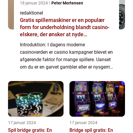
18 januar 2024
Peter Mortensen
redaktionel
Gratis spillemaskiner er en populær
form for underholdning blandt casino-
elskere, der ønsker at nyde
spændingen ved at spille uden at
Introduktion: I dagens moderne
skulle risikere rigtige penge
casinoverden er casino kampagner blevet en
afgørende faktor for mange spillere. Uanset
om du er en garvet gambler eller er nysgerrig
og ønsker at prøve lykken i casinospil, er det
vigtigt at være opdateret om de nyeste ...
17 januar 2024
17 januar 2024
Spil bridge gratis: En
Bridge spil gratis: En