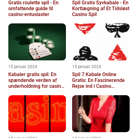
Gratis roulette spil - En
Spil Gratis Syvkabale - En
omfattende guide til
Kortlægning af Et Tidsløst
casino-entusiaster
Casino Spil
15 januar 2024
15 januar 2024
Kabaler gratis spil: En
Spil 7 Kabale Online
spændende verden af
Gratis: En Fascinerende
underholdning for casino
Rejse ind i Casino
og spilentusiaster
Spilverdenen