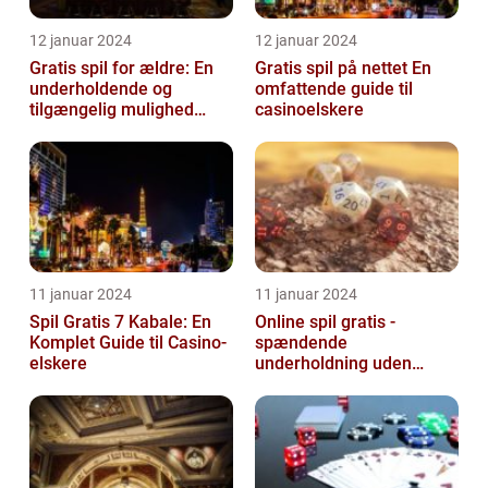
12 januar 2024
12 januar 2024
Gratis spil for ældre: En
Gratis spil på nettet En
underholdende og
omfattende guide til
tilgængelig mulighed
casinoelskere
inden for casino- og
spilverdenen
11 januar 2024
11 januar 2024
Spil Gratis 7 Kabale: En
Online spil gratis -
Komplet Guide til Casino-
spændende
elskere
underholdning uden
omkostninger