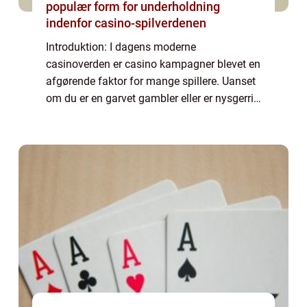
populær form for underholdning
indenfor casino-spilverdenen
Introduktion: I dagens moderne
casinoverden er casino kampagner blevet en
afgørende faktor for mange spillere. Uanset
om du er en garvet gambler eller er nysgerrig
og ønsker at prøve lykken i casinospil, er det
vigtigt at være opdateret om de nyeste ...