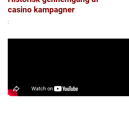
casino kampagner
: