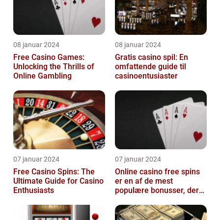
08 januar 2024
08 januar 2024
Free Casino Games:
Gratis casino spil: En
Unlocking the Thrills of
omfattende guide til
Online Gambling
casinoentusiaster
07 januar 2024
07 januar 2024
Free Casino Spins: The
Online casino free spins
Ultimate Guide for Casino
er en af de mest
Enthusiasts
populære bonusser, der
gives til spillere på online
casino...