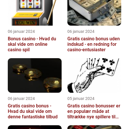
06 januar 2024
06 januar 2024
Bonus casino - Hvad du
Gratis casino bonus uden
skal vide om online
indskud - en redning for
casino spil
casino-entusiaster
06 januar 2024
05 januar 2024
Gratis casino bonus -
Gratis casino bonusser er
Hvad du skal vide om
en populær måde at
denne fantastiske tilbud
tiltrække nye spillere til
online casinoer