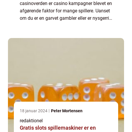
casinoverden er casino kampagner blevet en
afgørende faktor for mange spillere. Uanset
om du er en garvet gambler eller er nysgerrig
og ønsker at prøve lykken i casinospil, er det
vigtigt at være opdateret om de nyeste ...
18 januar 2024
Peter Mortensen
redaktionel
Gratis slots spillemaskiner er en