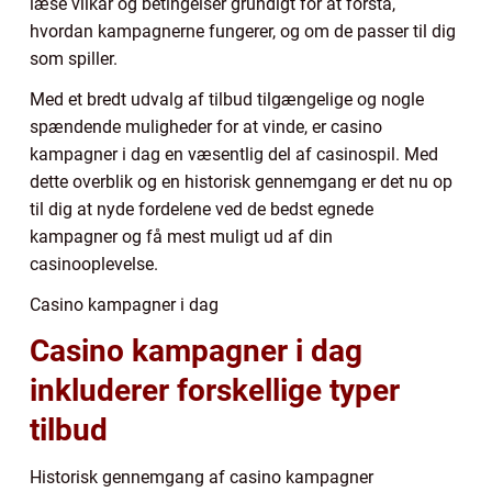
læse vilkår og betingelser grundigt for at forstå,
hvordan kampagnerne fungerer, og om de passer til dig
som spiller.
Med et bredt udvalg af tilbud tilgængelige og nogle
spændende muligheder for at vinde, er casino
kampagner i dag en væsentlig del af casinospil. Med
dette overblik og en historisk gennemgang er det nu op
til dig at nyde fordelene ved de bedst egnede
kampagner og få mest muligt ud af din
casinooplevelse.
Casino kampagner i dag
Casino kampagner i dag
inkluderer forskellige typer
tilbud
Historisk gennemgang af casino kampagner