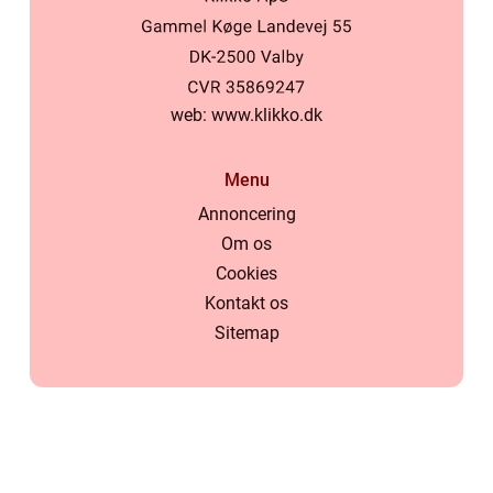
web:
www.klikko.dk
Menu
Annoncering
Om os
Cookies
Kontakt os
Sitemap