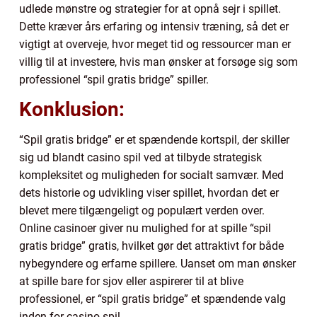
udlede mønstre og strategier for at opnå sejr i spillet.
Dette kræver års erfaring og intensiv træning, så det er
vigtigt at overveje, hvor meget tid og ressourcer man er
villig til at investere, hvis man ønsker at forsøge sig som
professionel “spil gratis bridge” spiller.
Konklusion:
“Spil gratis bridge” er et spændende kortspil, der skiller
sig ud blandt casino spil ved at tilbyde strategisk
kompleksitet og muligheden for socialt samvær. Med
dets historie og udvikling viser spillet, hvordan det er
blevet mere tilgængeligt og populært verden over.
Online casinoer giver nu mulighed for at spille “spil
gratis bridge” gratis, hvilket gør det attraktivt for både
nybegyndere og erfarne spillere. Uanset om man ønsker
at spille bare for sjov eller aspirerer til at blive
professionel, er “spil gratis bridge” et spændende valg
inden for casino spil.