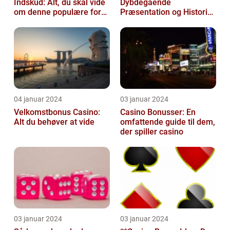
Indskud: Alt, du skal vide
Dybdegående
om denne populære form
Præsentation og Historisk
for bonus
Gennemgang
04 januar 2024
03 januar 2024
Velkomstbonus Casino:
Casino Bonusser: En
Alt du behøver at vide
omfattende guide til dem,
der spiller casino
03 januar 2024
03 januar 2024