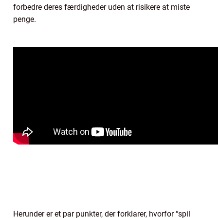
forbedre deres færdigheder uden at risikere at miste
penge.
Herunder er et par punkter, der forklarer, hvorfor “spil