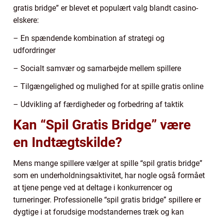
gratis bridge” er blevet et populært valg blandt casino-
elskere:
– En spændende kombination af strategi og
udfordringer
– Socialt samvær og samarbejde mellem spillere
– Tilgængelighed og mulighed for at spille gratis online
– Udvikling af færdigheder og forbedring af taktik
Kan “Spil Gratis Bridge” være
en Indtægtskilde?
Mens mange spillere vælger at spille “spil gratis bridge”
som en underholdningsaktivitet, har nogle også formået
at tjene penge ved at deltage i konkurrencer og
turneringer. Professionelle “spil gratis bridge” spillere er
dygtige i at forudsige modstandernes træk og kan