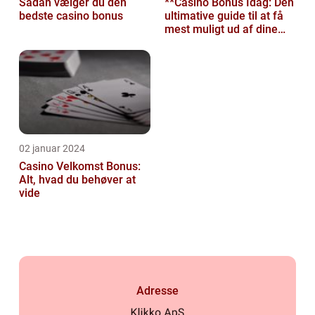
Sådan vælger du den
**Casino Bonus Idag: Den
bedste casino bonus
ultimative guide til at få
mest muligt ud af dine
casinospil**
02 januar 2024
Casino Velkomst Bonus:
Alt, hvad du behøver at
vide
Adresse