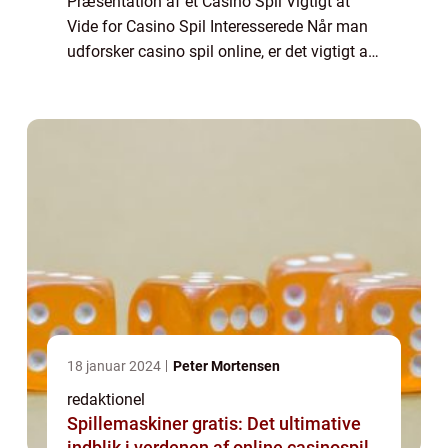
Præsentation af et Casino Spil Vigtigt at
Vide for Casino Spil Interesserede Når man
udforsker casino spil online, er det vigtigt at
have kendskab til forskellige typer af spil,
der er tilgængelige. Et af de spænden...
18 januar 2024
Peter Mortensen
redaktionel
Spillemaskiner gratis: Det ultimative
indblik i verdenen af online casinospil