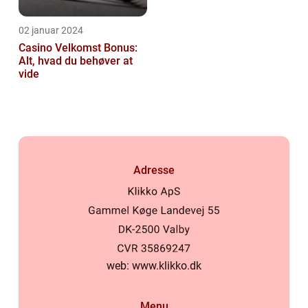
02 januar 2024
Casino Velkomst Bonus:
Alt, hvad du behøver at
vide
Adresse
web:
www.klikko.dk
Menu