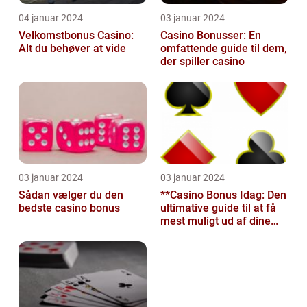
04 januar 2024
03 januar 2024
Velkomstbonus Casino:
Casino Bonusser: En
Alt du behøver at vide
omfattende guide til dem,
der spiller casino
03 januar 2024
03 januar 2024
Sådan vælger du den
**Casino Bonus Idag: Den
bedste casino bonus
ultimative guide til at få
mest muligt ud af dine
casinospil**