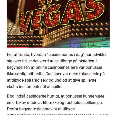
For at forstå, hvordan “casino bonus i dag” har udviklet
sig over tid, er det værd at se tilbage på historien. I
begyndelsen af online casinoernes æra var bonusser
ikke særlig udbredte. Casinoer var mere fokuserede på
at tilbyde spil i sig selv og undlod at give spillerne
ekstra incitamenter til at spille.
Dog indså casinoerne hurtigt, at bonusser kunne være
en effektiv måde at tiltrække og fastholde spillere på.
Derfor begyndte de gradvist at tilbyde