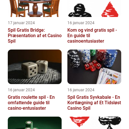
17 januar 2024
16 januar 2024
Spil Gratis Bridge:
Kom og vind gratis spil -
Præsentation af et Casino
En guide til
Spil
casinoentusiaster
16 januar 2024
16 januar 2024
Gratis roulette spil - En
Spil Gratis Syvkabale - En
omfattende guide til
Kortlægning af Et Tidsløst
casino-entusiaster
Casino Spil