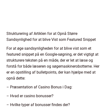
Strukturering af Artiklen for at Opnå Større
Sandsynlighed for at blive Vist som Featured Snippet
For at øge sandsynligheden for at blive vist som et
featured snippet på en Google-søgning, er det vigtigt at
strukturere teksten på en måde, der er let at læse og
forstå for både læseren og søgemaskinerobotterne. Her
er en opstilling af bulletpoints, der kan hjælpe med at
opnå dette:
– Præsentation af Casino Bonus i Dag:
– Hvad er casino bonusser?
– Hvilke typer af bonusser findes der?