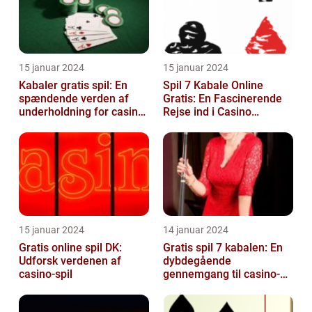
15 januar 2024
15 januar 2024
Kabaler gratis spil: En
Spil 7 Kabale Online
spændende verden af
Gratis: En Fascinerende
underholdning for casino
Rejse ind i Casino
og spilentusiaster
Spilverdenen
15 januar 2024
14 januar 2024
Gratis online spil DK:
Gratis spil 7 kabalen: En
Udforsk verdenen af
dybdegående
casino-spil
gennemgang til casino-
og spilinteresserede