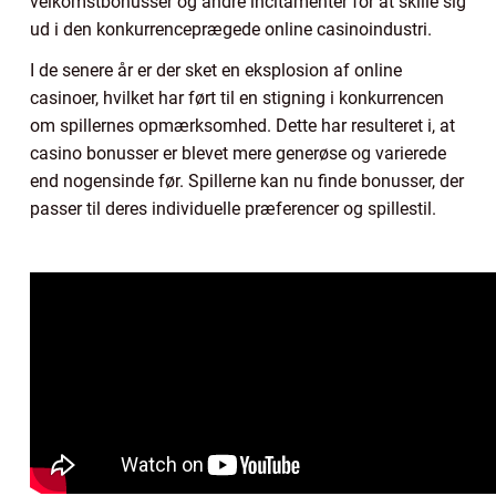
velkomstbonusser og andre incitamenter for at skille sig
ud i den konkurrenceprægede online casinoindustri.
I de senere år er der sket en eksplosion af online
casinoer, hvilket har ført til en stigning i konkurrencen
om spillernes opmærksomhed. Dette har resulteret i, at
casino bonusser er blevet mere generøse og varierede
end nogensinde før. Spillerne kan nu finde bonusser, der
passer til deres individuelle præferencer og spillestil.