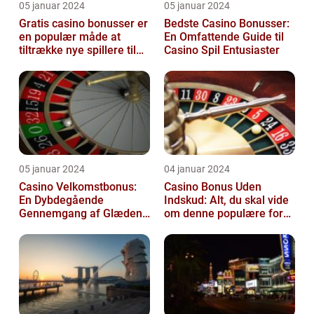
05 januar 2024
05 januar 2024
Gratis casino bonusser er
Bedste Casino Bonusser:
en populær måde at
En Omfattende Guide til
tiltrække nye spillere til
Casino Spil Entusiaster
online casinoer
05 januar 2024
04 januar 2024
Casino Velkomstbonus:
Casino Bonus Uden
En Dybdegående
Indskud: Alt, du skal vide
Gennemgang af Glæden
om denne populære form
ved Spil og Historien om
for bonus
Dens Udvikling