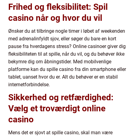
Frihed og fleksibilitet: Spil
casino når og hvor du vil
Ønsker du at tilbringe nogle timer i løbet af weekenden
med adrenalinfyldt sjov, eller søger du bare en kort
pause fra hverdagens stress? Online casinoer giver dig
fleksibiliteten til at spille, når du vil, og du behøver ikke
bekymre dig om åbningstider. Med mobilvenlige
platforme kan du spille casino fra din smartphone eller
tablet, uanset hvor du er. Alt du behøver er en stabil
internetforbindelse.
Sikkerhed og retfærdighed:
Vælg et troværdigt online
casino
Mens det er sjovt at spille casino, skal man være