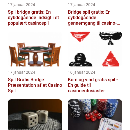
17 januar 2024
17 januar 2024
Spil bridge gratis: En
Bridge spil gratis: En
dybdegående indsigt i et
dybdegående
populært casinospil
gennemgang til casino-
og spilentusiaster
17 januar 2024
16 januar 2024
Spil Gratis Bridge:
Kom og vind gratis spil -
Præsentation af et Casino
En guide til
Spil
casinoentusiaster