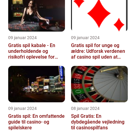
09 januar 2024
09 januar 2024
Gratis spil kabale - En
Gratis spil for unge og
underholdende og
ældre: Udforsk verdenen
risikofri oplevelse for
af casino spil uden at
casino spil entusiaster
bruge en krone
09 januar 2024
08 januar 2024
Gratis spil: En omfattende
Spil Gratis: En
guide til casino- og
dybdegående vejledning
spilelskere
til casinospilfans