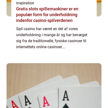
inspiration
Gratis slots spillemaskiner er en
populær form for underholdning
indenfor casino-spilverdenen
Spil casino har været en del af vores
underholdning i mange år og har bevæget
sig fra de traditionelle, fysiske casinoer til
internettets online casinoer.
Mangfoldigheden og rækken af
spillemuligheder samt øjeblikkelig ...