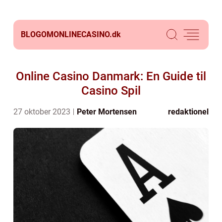
BLOGOMONLINECASINO.
dk
Online Casino Danmark: En Guide til
Casino Spil
27 oktober 2023
Peter Mortensen
redaktionel