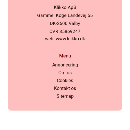
web:
www.klikko.dk
Menu
Annoncering
Om os
Cookies
Kontakt os
Sitemap