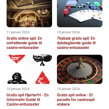
11 januar 2024
10 januar 2024
Gratis online spil: En
7kabale gratis spil: En
omfattende guide til
dybdegående guide til
casino-entusiaster
casino-entusiaster
10 januar 2024
10 januar 2024
Gratis spil Hjerterfri - En
Gratis spil online - Et
Informativ Guide til
paradis for casinospil
Casino-entusiaster
elskere