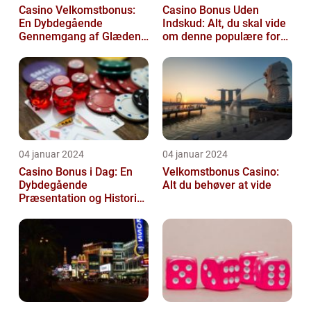
Casino Velkomstbonus:
Casino Bonus Uden
En Dybdegående
Indskud: Alt, du skal vide
Gennemgang af Glæden
om denne populære form
ved Spil og Historien om
for bonus
Dens Udvikling
04 januar 2024
04 januar 2024
Casino Bonus i Dag: En
Velkomstbonus Casino:
Dybdegående
Alt du behøver at vide
Præsentation og Historisk
Gennemgang