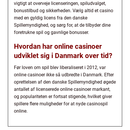
vigtigt at overveje licenseringen, spiludvalget,
bonustilbud og sikkerheden. Vælg altid et casino
med en gyldig licens fra den danske
Spillemyndighed, og sørg for, at de tilbyder dine
foretrukne spil og gavnlige bonusser.
Hvordan har online casinoer
udviklet sig i Danmark over tid?
Før loven om spil blev liberaliseret i 2012, var
online casinoer ikke så udbredte i Danmark. Efter
oprettelsen af den danske Spillemyndighed øgede
antallet af licenserede online casinoer markant,
og populariteten er fortsat stigende, hvilket giver
spillere flere muligheder for at nyde casinospil
online.