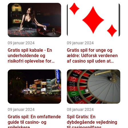
09 januar 2024
09 januar 2024
Gratis spil kabale - En
Gratis spil for unge og
underholdende og
ældre: Udforsk verdenen
risikofri oplevelse for
af casino spil uden at
casino spil entusiaster
bruge en krone
09 januar 2024
08 januar 2024
Gratis spil: En omfattende
Spil Gratis: En
guide til casino- og
dybdegående vejledning
spilelskere
til casinospilfans