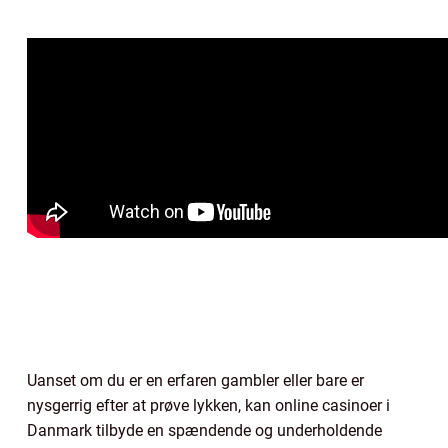
Uanset om du er en erfaren gambler eller bare er
nysgerrig efter at prøve lykken, kan online casinoer i
Danmark tilbyde en spændende og underholdende