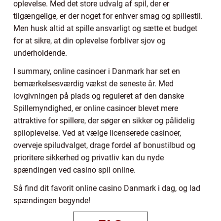
oplevelse. Med det store udvalg af spil, der er
tilgængelige, er der noget for enhver smag og spillestil.
Men husk altid at spille ansvarligt og sætte et budget
for at sikre, at din oplevelse forbliver sjov og
underholdende.
I summary, online casinoer i Danmark har set en
bemærkelsesværdig vækst de seneste år. Med
lovgivningen på plads og reguleret af den danske
Spillemyndighed, er online casinoer blevet mere
attraktive for spillere, der søger en sikker og pålidelig
spiloplevelse. Ved at vælge licenserede casinoer,
overveje spiludvalget, drage fordel af bonustilbud og
prioritere sikkerhed og privatliv kan du nyde
spændingen ved casino spil online.
Så find dit favorit online casino Danmark i dag, og lad
spændingen begynde!