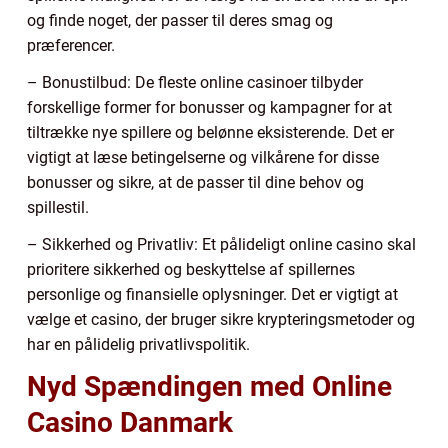
og finde noget, der passer til deres smag og
præferencer.
– Bonustilbud: De fleste online casinoer tilbyder
forskellige former for bonusser og kampagner for at
tiltrække nye spillere og belønne eksisterende. Det er
vigtigt at læse betingelserne og vilkårene for disse
bonusser og sikre, at de passer til dine behov og
spillestil.
– Sikkerhed og Privatliv: Et pålideligt online casino skal
prioritere sikkerhed og beskyttelse af spillernes
personlige og finansielle oplysninger. Det er vigtigt at
vælge et casino, der bruger sikre krypteringsmetoder og
har en pålidelig privatlivspolitik.
Nyd Spændingen med Online
Casino Danmark