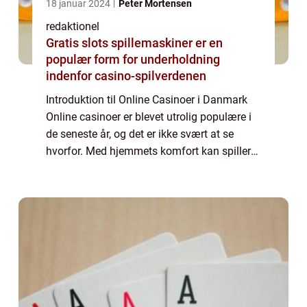
18 januar 2024
Peter Mortensen
redaktionel
Gratis slots spillemaskiner er en
populær form for underholdning
indenfor casino-spilverdenen
Introduktion til Online Casinoer i Danmark
Online casinoer er blevet utrolig populære i
de seneste år, og det er ikke svært at se
hvorfor. Med hjemmets komfort kan spillere
nu nyde spændingen ved casinospil uden at
skulle forlade deres stue. I Danmar...