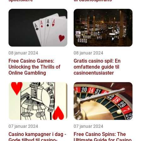
08 januar 2024
08 januar 2024
Free Casino Games:
Gratis casino spil: En
Unlocking the Thrills of
omfattende guide til
Online Gambling
casinoentusiaster
07 januar 2024
07 januar 2024
Casino kampagner i dag -
Free Casino Spins: The
Gode tilbud til casino-
Ultimate Guide for Casino