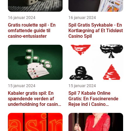
16 januar 2024
16 januar 2024
Gratis roulette spil - En
Spil Gratis Syvkabale - En
omfattende guide til
Kortlægning af Et Tidsløst
casino-entusiaster
Casino Spil
15 januar 2024
15 januar 2024
Kabaler gratis spil: En
Spil 7 Kabale Online
spændende verden af
Gratis: En Fascinerende
underholdning for casino
Rejse ind i Casino
og spilentusiaster
Spilverdenen