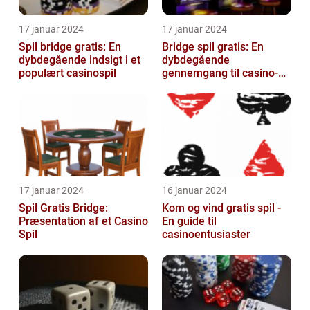
17 januar 2024
17 januar 2024
Spil bridge gratis: En
Bridge spil gratis: En
dybdegående indsigt i et
dybdegående
populært casinospil
gennemgang til casino-
og spilentusiaster
17 januar 2024
16 januar 2024
Spil Gratis Bridge:
Kom og vind gratis spil -
Præsentation af et Casino
En guide til
Spil
casinoentusiaster