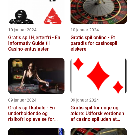
10 januar 2024
10 januar 2024
Gratis spil Hjerterfri - En
Gratis spil online - Et
Informativ Guide til
paradis for casinospil
Casino-entusiaster
elskere
09 januar 2024
09 januar 2024
Gratis spil kabale - En
Gratis spil for unge og
underholdende og
ældre: Udforsk verdenen
risikofri oplevelse for
af casino spil uden at
casino spil entusiaster
bruge en krone