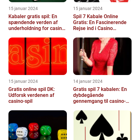
15 januar 2024
15 januar 2024
Kabaler gratis spil: En
Spil 7 Kabale Online
spændende verden af
Gratis: En Fascinerende
underholdning for casino
Rejse ind i Casino
og spilentusiaster
Spilverdenen
15 januar 2024
14 januar 2024
Gratis online spil DK:
Gratis spil 7 kabalen: En
Udforsk verdenen af
dybdegående
casino-spil
gennemgang til casino-
og spilinteresserede