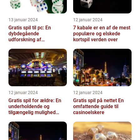
13 januar 2024
12 januar 2024
Gratis spil til pc: En
7 kabale er en af de mest
dybdegående
populære og elskede
udforskning af
kortspil verden over
underholdning til
casinofans
12 januar 2024
12 januar 2024
Gratis spil for ældre: En
Gratis spil på nettet En
underholdende og
omfattende guide til
tilgængelig mulighed
casinoelskere
inden for casino- og
spilverdenen