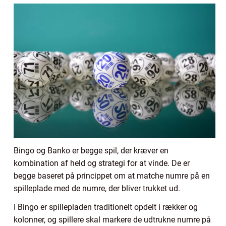
Bingo og Banko er begge spil, der kræver en
kombination af held og strategi for at vinde. De er
begge baseret på princippet om at matche numre på en
spilleplade med de numre, der bliver trukket ud.
I Bingo er spillepladen traditionelt opdelt i rækker og
kolonner, og spillere skal markere de udtrukne numre på