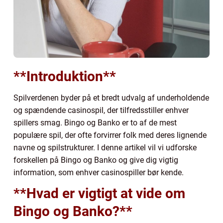
**Introduktion**
Spilverdenen byder på et bredt udvalg af underholdende
og spændende casinospil, der tilfredsstiller enhver
spillers smag. Bingo og Banko er to af de mest
populære spil, der ofte forvirrer folk med deres lignende
navne og spilstrukturer. I denne artikel vil vi udforske
forskellen på Bingo og Banko og give dig vigtig
information, som enhver casinospiller bør kende.
**Hvad er vigtigt at vide om
Bingo og Banko?**