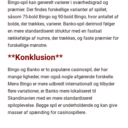
Bingo-spil kan generelt varierer i sværhedsgrad og
præmier. Der findes forskellige varianter af spillet,
såsom 75-bold Bingo og 90-bold Bingo, hvor antallet af
bolde, der trækkes, varierer. Banko-spil derimod følger
en mere standardiseret struktur med en fastsat
rækkefølge af numre, der trækkes, og faste præmier for
forskellige mønstre.
**Konklusion**
Bingo og Banko er to populære casinospil, der har
mange ligheder, men også nogle afgørende forskelle.
Mens Bingo er mere udbredt internationalt og tilbyder
flere variationer, er Banko mere lokaliseret til
Skandinavien med en mere standardiseret
spiloplevelse. Begge spil er underholdende og kan give
masser af spænding for casinospillere.