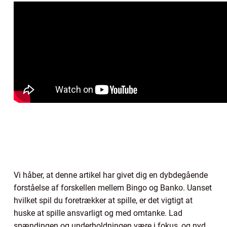
Vi håber, at denne artikel har givet dig en dybdegående
forståelse af forskellen mellem Bingo og Banko. Uanset
hvilket spil du foretrækker at spille, er det vigtigt at
huske at spille ansvarligt og med omtanke. Lad
spændingen og underholdningen være i fokus, og nyd