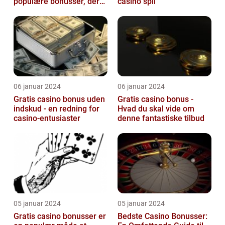
populære bonusser, der
casino spil
gives til spillere på online
casino...
06 januar 2024
06 januar 2024
Gratis casino bonus uden
Gratis casino bonus -
indskud - en redning for
Hvad du skal vide om
casino-entusiaster
denne fantastiske tilbud
05 januar 2024
05 januar 2024
Gratis casino bonusser er
Bedste Casino Bonusser: