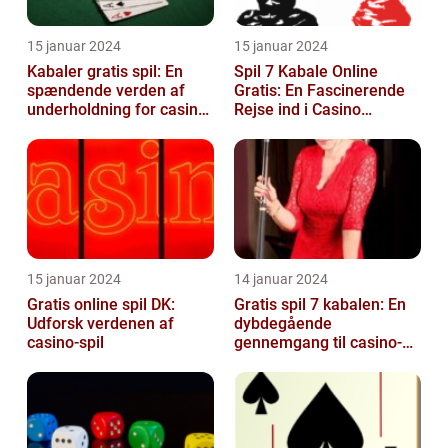
15 januar 2024
15 januar 2024
Kabaler gratis spil: En
Spil 7 Kabale Online
spændende verden af
Gratis: En Fascinerende
underholdning for casino
Rejse ind i Casino
og spilentusiaster
Spilverdenen
15 januar 2024
14 januar 2024
Gratis online spil DK:
Gratis spil 7 kabalen: En
Udforsk verdenen af
dybdegående
casino-spil
gennemgang til casino-
og spilinteresserede