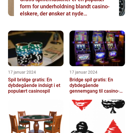
form for underholdning blandt casino-
elskere, der ønsker at nyde
spændingen ved at spille uden at
skulle risikere rigtige penge
17 januar 2024
17 januar 2024
Spil bridge gratis: En
Bridge spil gratis: En
dybdegående indsigt i et
dybdegående
populært casinospil
gennemgang til casino-
og spilentusiaster