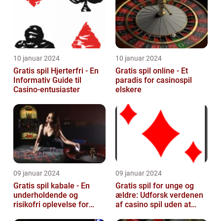
10 januar 2024
10 januar 2024
Gratis spil Hjerterfri - En
Gratis spil online - Et
Informativ Guide til
paradis for casinospil
Casino-entusiaster
elskere
09 januar 2024
09 januar 2024
Gratis spil kabale - En
Gratis spil for unge og
underholdende og
ældre: Udforsk verdenen
risikofri oplevelse for
af casino spil uden at
casino spil entusiaster
bruge en krone