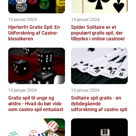
14 januar 2024
14 januar 2024
Hjerterfri Gratis Spil: En
Spider Solitaire er et
Udforskning af Casino-
populært gratis spil, der
klassikeren
tilbydes i online casinoer
13 januar 2024
13 januar 2024
Gratis spil til unge og
Solitaire spil gratis - en
ældre - Hvad du bør vide
dybdegående
som casino spil entusiast
udforskning af casino spil