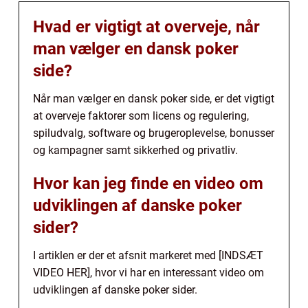
Hvad er vigtigt at overveje, når
man vælger en dansk poker
side?
Når man vælger en dansk poker side, er det vigtigt
at overveje faktorer som licens og regulering,
spiludvalg, software og brugeroplevelse, bonusser
og kampagner samt sikkerhed og privatliv.
Hvor kan jeg finde en video om
udviklingen af danske poker
sider?
I artiklen er der et afsnit markeret med [INDSÆT
VIDEO HER], hvor vi har en interessant video om
udviklingen af danske poker sider.