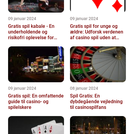
09 januar 2024
09 januar 2024
Gratis spil kabale - En
Gratis spil for unge og
underholdende og
ældre: Udforsk verdenen
risikofri oplevelse for
af casino spil uden at
casino spil entusiaster
bruge en krone
09 januar 2024
08 januar 2024
Gratis spil: En omfattende
Spil Gratis: En
guide til casino- og
dybdegående vejledning
spilelskere
til casinospilfans