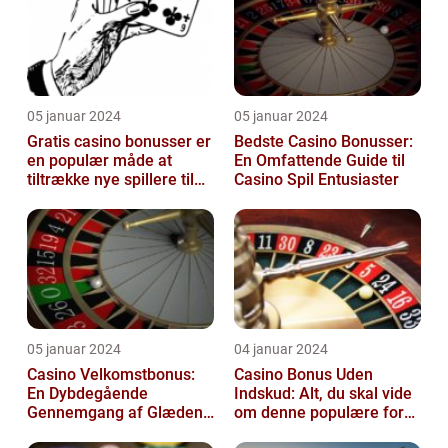
05 januar 2024
05 januar 2024
Gratis casino bonusser er
Bedste Casino Bonusser:
en populær måde at
En Omfattende Guide til
tiltrække nye spillere til
Casino Spil Entusiaster
online casinoer
05 januar 2024
04 januar 2024
Casino Velkomstbonus:
Casino Bonus Uden
En Dybdegående
Indskud: Alt, du skal vide
Gennemgang af Glæden
om denne populære form
ved Spil og Historien om
for bonus