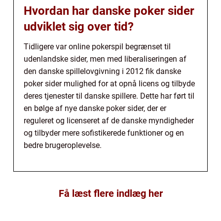
Hvordan har danske poker sider
udviklet sig over tid?
Tidligere var online pokerspil begrænset til
udenlandske sider, men med liberaliseringen af
den danske spillelovgivning i 2012 fik danske
poker sider mulighed for at opnå licens og tilbyde
deres tjenester til danske spillere. Dette har ført til
en bølge af nye danske poker sider, der er
reguleret og licenseret af de danske myndigheder
og tilbyder mere sofistikerede funktioner og en
bedre brugeroplevelse.
Få læst flere indlæg her