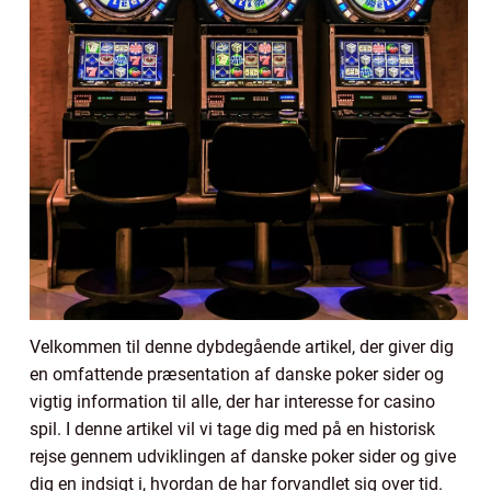
Velkommen til denne dybdegående artikel, der giver dig
en omfattende præsentation af danske poker sider og
vigtig information til alle, der har interesse for casino
spil. I denne artikel vil vi tage dig med på en historisk
rejse gennem udviklingen af danske poker sider og give
dig en indsigt i, hvordan de har forvandlet sig over tid.