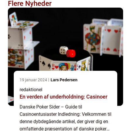
Flere Nyheder
19 januar 2024
Lars Pedersen
redaktionel
En verden af underholdning: Casinoer
Danske Poker Sider – Guide til
Casinoentusiaster Indledning: Velkommen til
denne dybdegående artikel, der giver dig en
omfattende præsentation af danske poker