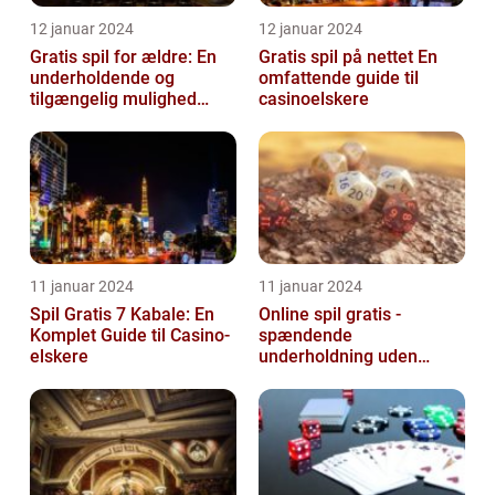
12 januar 2024
12 januar 2024
Gratis spil for ældre: En
Gratis spil på nettet En
underholdende og
omfattende guide til
tilgængelig mulighed
casinoelskere
inden for casino- og
spilverdenen
11 januar 2024
11 januar 2024
Spil Gratis 7 Kabale: En
Online spil gratis -
Komplet Guide til Casino-
spændende
elskere
underholdning uden
omkostninger