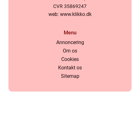
web:
www.klikko.dk
Menu
Annoncering
Om os
Cookies
Kontakt os
Sitemap