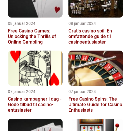
08 januar 2024
08 januar 2024
Free Casino Games:
Gratis casino spil: En
Unlocking the Thrills of
omfattende guide til
Online Gambling
casinoentusiaster
07 januar 2024
07 januar 2024
Casino kampagner i dag -
Free Casino Spins: The
Gode tilbud til casino-
Ultimate Guide for Casino
entusiaster
Enthusiasts