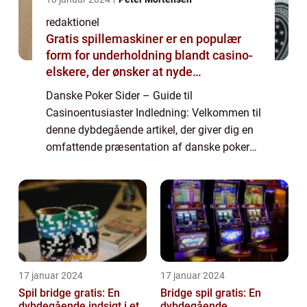
redaktionel
Gratis spillemaskiner er en populær
form for underholdning blandt casino-
elskere, der ønsker at nyde
spændingen ved at spille uden at
Danske Poker Sider – Guide til
skulle risikere rigtige penge
Casinoentusiaster Indledning: Velkommen til
denne dybdegående artikel, der giver dig en
omfattende præsentation af danske poker
sider og vigtig information til alle, der har
interesse for casino spil. I denne arti...
17 januar 2024
17 januar 2024
Spil bridge gratis: En
Bridge spil gratis: En
dybdegående indsigt i et
dybdegående