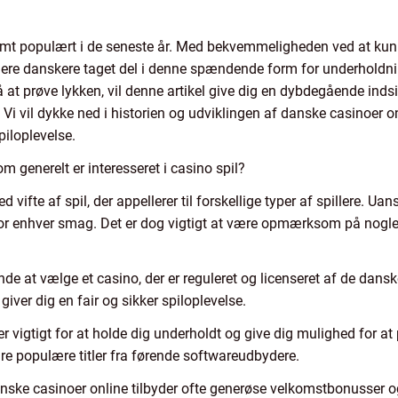
emt populært i de seneste år. Med bekvemmeligheden ved at kunne 
 flere danskere taget del i denne spændende form for underholdn
på at prøve lykken, vil denne artikel give dig en dybdegående indsi
Vi vil dykke ned i historien og udviklingen af danske casinoer on
spiloplevelse.
om generelt er interesseret i casino spil?
 vifte af spil, der appellerer til forskellige typer af spillere. Uan
t for enhver smag. Det er dog vigtigt at være opmærksom på nogle
nde at vælge et casino, der er reguleret og licenseret af de dansk
giver dig en fair og sikker spiloplevelse.
 er vigtigt for at holde dig underholdt og give dig mulighed for at
dre populære titler fra førende softwareudbydere.
ske casinoer online tilbyder ofte generøse velkomstbonusser 