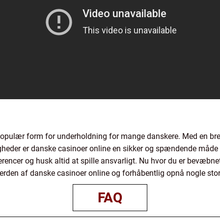
populær form for underholdning for mange danskere. Med en bred
igheder er danske casinoer online en sikker og spændende måde 
erencer og husk altid at spille ansvarligt. Nu hvor du er bevæb
den af danske casinoer online og forhåbentlig opnå nogle stor
FAQ