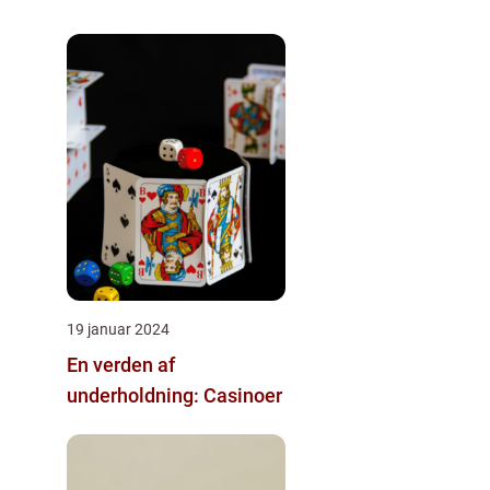
19 januar 2024
En verden af
underholdning: Casinoer