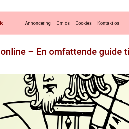
k
Annoncering
Om os
Cookies
Kontakt os
online – En omfattende guide til