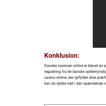
Konklusion:
Danske casinoer online er blevet en 
regulering fra de danske spillemynd
casino online, der opfylder dine præf
kan du dykke ned i den spændende ver