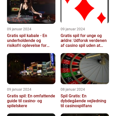
09 januar 2024
09 januar 2024
Gratis spil kabale - En
Gratis spil for unge og
underholdende og
ældre: Udforsk verdenen
risikofri oplevelse for
af casino spil uden at
casino spil entusiaster
bruge en krone
09 januar 2024
08 januar 2024
Gratis spil: En omfattende
Spil Gratis: En
guide til casino- og
dybdegående vejledning
spilelskere
til casinospilfans