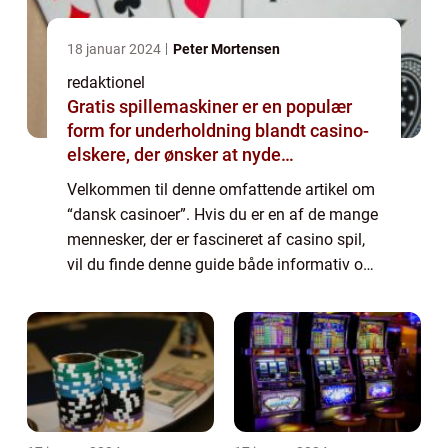
18 januar 2024
Peter Mortensen
redaktionel
Gratis spillemaskiner er en populær
form for underholdning blandt casino-
elskere, der ønsker at nyde
spændingen ved at spille uden at
Velkommen til denne omfattende artikel om
skulle risikere rigtige penge
“dansk casinoer”. Hvis du er en af de mange
mennesker, der er fascineret af casino spil,
vil du finde denne guide både informativ og
underholdende. Vi vil udforske forskellige
aspekter af dansk ca...