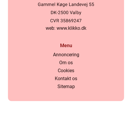
web:
www.klikko.dk
Menu
Annoncering
Om os
Cookies
Kontakt os
Sitemap