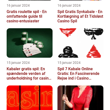
16 januar 2024
16 januar 2024
Gratis roulette spil - En
Spil Gratis Syvkabale - En
omfattende guide til
Kortlægning af Et Tidsløst
casino-entusiaster
Casino Spil
15 januar 2024
15 januar 2024
Kabaler gratis spil: En
Spil 7 Kabale Online
spændende verden af
Gratis: En Fascinerende
underholdning for casino
Rejse ind i Casino
og spilentusiaster
Spilverdenen