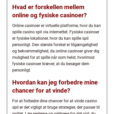
Hvad er forskellen mellem
online og fysiske casinoer?
Online casinoer er virtuelle platforme, hvor du kan
spille casino spil via internettet. Fysiske casinoer
er fysiske lokationer, hvor du kan spille spil
personligt. Den største forskel er tilgængelighed
og bekvemmelighed, da online casinoer giver dig
mulighed for at spille når som helst, hvorimod
fysiske casinoer kræver, at du besøger dem
personligt.
Hvordan kan jeg forbedre mine
chancer for at vinde?
For at forbedre dine chancer for at vinde casino
spil er det vigtigt at bruge strategier, der passer til
spillet. Lær reglerne og oddsene for det spil, du