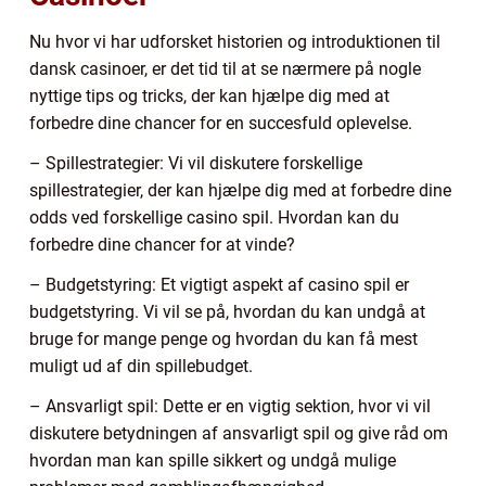
Nu hvor vi har udforsket historien og introduktionen til
dansk casinoer, er det tid til at se nærmere på nogle
nyttige tips og tricks, der kan hjælpe dig med at
forbedre dine chancer for en succesfuld oplevelse.
– Spillestrategier: Vi vil diskutere forskellige
spillestrategier, der kan hjælpe dig med at forbedre dine
odds ved forskellige casino spil. Hvordan kan du
forbedre dine chancer for at vinde?
– Budgetstyring: Et vigtigt aspekt af casino spil er
budgetstyring. Vi vil se på, hvordan du kan undgå at
bruge for mange penge og hvordan du kan få mest
muligt ud af din spillebudget.
– Ansvarligt spil: Dette er en vigtig sektion, hvor vi vil
diskutere betydningen af ansvarligt spil og give råd om
hvordan man kan spille sikkert og undgå mulige