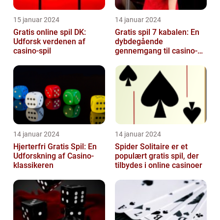
15 januar 2024
14 januar 2024
Gratis online spil DK:
Gratis spil 7 kabalen: En
Udforsk verdenen af
dybdegående
casino-spil
gennemgang til casino-
og spilinteresserede
14 januar 2024
14 januar 2024
Hjerterfri Gratis Spil: En
Spider Solitaire er et
Udforskning af Casino-
populært gratis spil, der
klassikeren
tilbydes i online casinoer