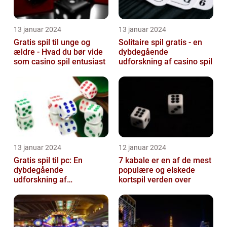
13 januar 2024
13 januar 2024
Gratis spil til unge og
Solitaire spil gratis - en
ældre - Hvad du bør vide
dybdegående
som casino spil entusiast
udforskning af casino spil
13 januar 2024
12 januar 2024
Gratis spil til pc: En
7 kabale er en af de mest
dybdegående
populære og elskede
udforskning af
kortspil verden over
underholdning til
casinofans