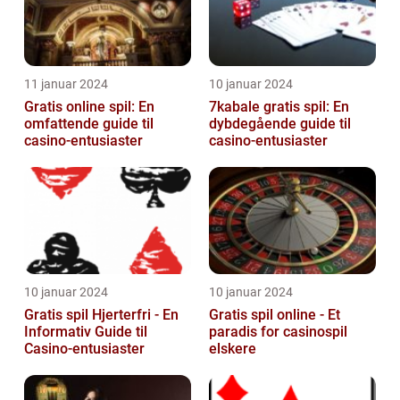
11 januar 2024
10 januar 2024
Gratis online spil: En
7kabale gratis spil: En
omfattende guide til
dybdegående guide til
casino-entusiaster
casino-entusiaster
10 januar 2024
10 januar 2024
Gratis spil Hjerterfri - En
Gratis spil online - Et
Informativ Guide til
paradis for casinospil
Casino-entusiaster
elskere