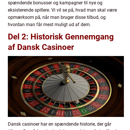
spændende bonusser og kampagner til nye og
eksisterende spillere. Vi vil se på, hvad man skal være
opmærksom på, når man bruger disse tilbud, og
hvordan man får mest muligt ud af dem.
Del 2: Historisk Gennemgang
af Dansk Casinoer
Dansk casinoer har en spændende historie, der går