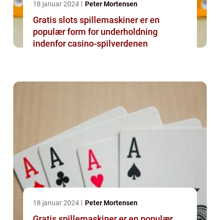
18 januar 2024
Peter Mortensen
Gratis slots spillemaskiner er en
populær form for underholdning
indenfor casino-spilverdenen
18 januar 2024
Peter Mortensen
Gratis spillemaskiner er en populær