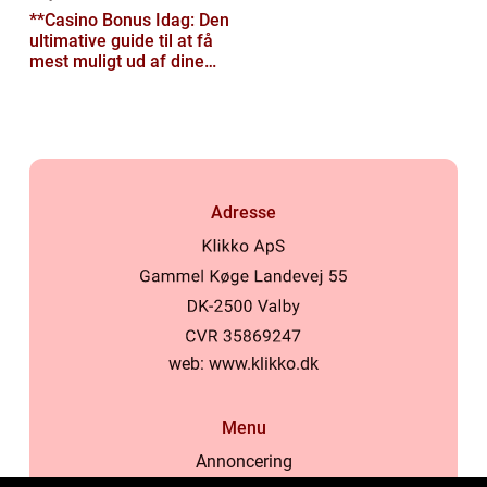
**Casino Bonus Idag: Den
ultimative guide til at få
mest muligt ud af dine
casinospil**
Adresse
web:
www.klikko.dk
Menu
Annoncering