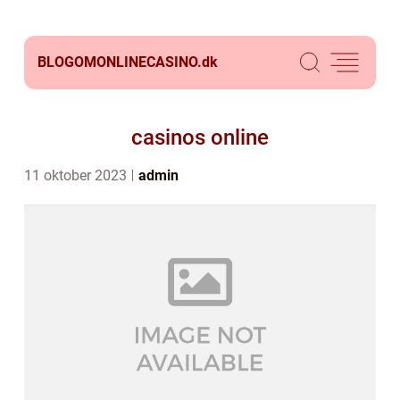
BLOGOMONLINECASINO.
dk
casinos online
11 oktober 2023
admin