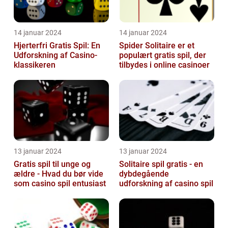
14 januar 2024
14 januar 2024
Hjerterfri Gratis Spil: En
Spider Solitaire er et
Udforskning af Casino-
populært gratis spil, der
klassikeren
tilbydes i online casinoer
13 januar 2024
13 januar 2024
Gratis spil til unge og
Solitaire spil gratis - en
ældre - Hvad du bør vide
dybdegående
som casino spil entusiast
udforskning af casino spil