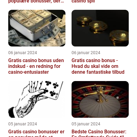
populære bonusser, der
casino spil
gives til spillere på online
casino...
06 januar 2024
06 januar 2024
Gratis casino bonus uden
Gratis casino bonus -
indskud - en redning for
Hvad du skal vide om
casino-entusiaster
denne fantastiske tilbud
05 januar 2024
05 januar 2024
Gratis casino bonusser er
Bedste Casino Bonusser: