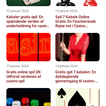
15 januar 2024
15 januar 2024
Kabaler gratis spil: En
Spil 7 Kabale Online
spændende verden af
Gratis: En Fascinerende
underholdning for casino
Rejse ind i Casino
og spilentusiaster
Spilverdenen
15 januar 2024
14 januar 2024
Gratis online spil DK:
Gratis spil 7 kabalen: En
Udforsk verdenen af
dybdegående
casino-spil
gennemgang til casino-
og spilinteresserede