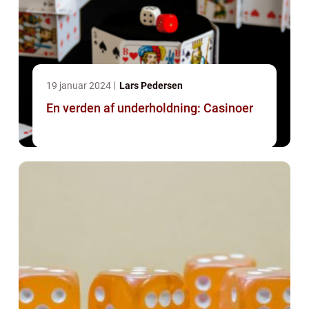
19 januar 2024
Lars Pedersen
En verden af underholdning: Casinoer