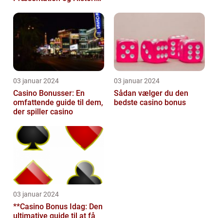
Gennemgang
03 januar 2024
03 januar 2024
Casino Bonusser: En
Sådan vælger du den
omfattende guide til dem,
bedste casino bonus
der spiller casino
03 januar 2024
**Casino Bonus Idag: Den
ultimative guide til at få