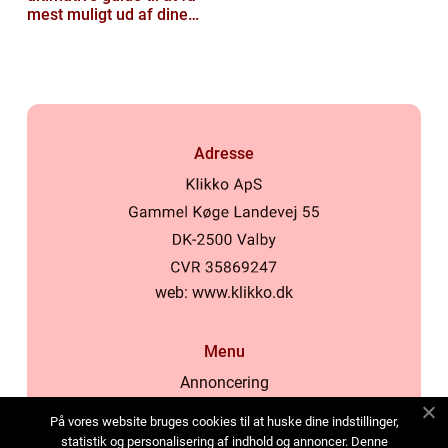
mest muligt ud af dine
casinospil**
Adresse
web:
www.klikko.dk
Menu
Annoncering
Om os
På vores website bruges cookies til at huske dine indstillinger,
Cookies
statistik og personalisering af indhold og annoncer. Denne