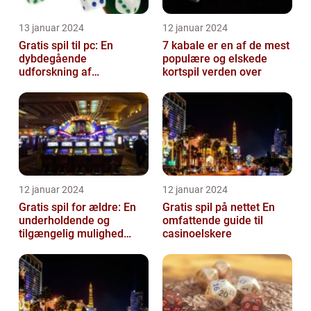
13 januar 2024
12 januar 2024
Gratis spil til pc: En
7 kabale er en af de mest
dybdegående
populære og elskede
udforskning af
kortspil verden over
underholdning til
casinofans
12 januar 2024
12 januar 2024
Gratis spil for ældre: En
Gratis spil på nettet En
underholdende og
omfattende guide til
tilgængelig mulighed
casinoelskere
inden for casino- og
spilverdenen