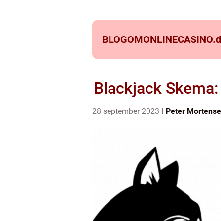
BLOGOMONLINECASINO.
d
Blackjack Skema: D
28 september 2023
Peter Mortens