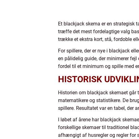
Et blackjack skema er en strategisk t
træffe det mest fordelagtige valg bas
trække et ekstra kort, stå, fordoble el
For spillere, der er nye i blackjack ell
en pålidelig guide, der minimerer fej
fordel til et minimum og spille med 
HISTORISK UDVIKL
Historien om blackjack skemaet går til
matematikere og statistikere. De bru
spillere. Resultatet var en tabel, de
I løbet af årene har blackjack skemaer
forskellige skemaer til traditionel b
afhængigt af husregler og regler for s