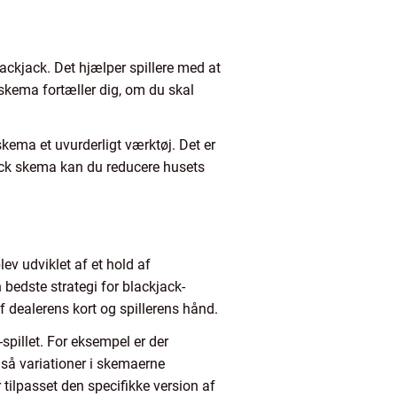
lackjack. Det hjælper spillere med at
 skema fortæller dig, om du skal
k skema et uvurderligt værktøj. Det er
jack skema kan du reducere husets
ev udviklet af et hold af
bedste strategi for blackjack-
f dealerens kort og spillerens hånd.
-spillet. For eksempel er der
også variationer i skemaerne
 tilpasset den specifikke version af