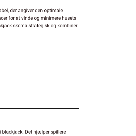
tabel, der angiver den optimale
ncer for at vinde og minimere husets
lackjack skema strategisk og kombiner
 blackjack. Det hjælper spillere