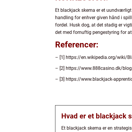
Et blackjack skema er et uundværligt v
handling for enhver given hånd i spi
fordel. Husk dog, at det stadig er vi
det med fornuftig pengestyring for at
Referencer:
– [1] https://en.wikipedia.org/wiki/B
– [2] https://www.888casino.dk/blog/
– [3] https://www.blackjack-apprenti
Hvad er et blackjack
Et blackjack skema er en strategisk