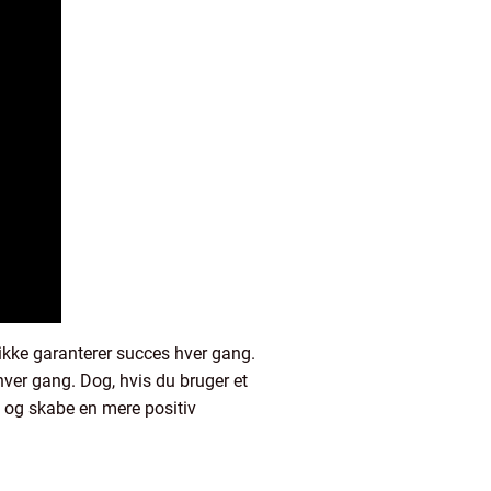
ikke garanterer succes hver gang.
r hver gang. Dog, hvis du bruger et
 og skabe en mere positiv