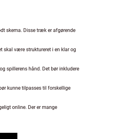
godt skema. Disse træk er afgørende
t skal være struktureret i en klar og
g spillerens hånd. Det bør inkludere
ør kunne tilpasses til forskellige
geligt online. Der er mange