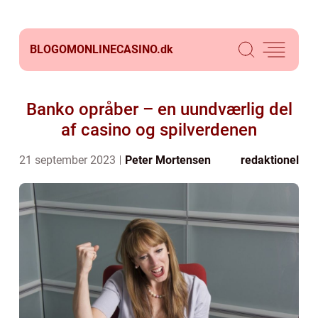
BLOGOMONLINECASINO.
dk
Banko opråber – en uundværlig del
af casino og spilverdenen
21 september 2023
Peter Mortensen
redaktionel