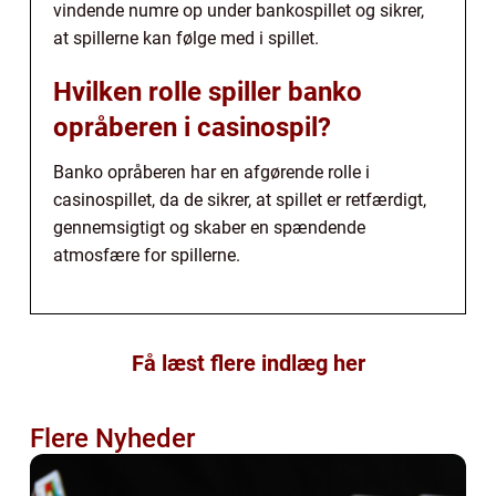
vindende numre op under bankospillet og sikrer,
at spillerne kan følge med i spillet.
Hvilken rolle spiller banko
opråberen i casinospil?
Banko opråberen har en afgørende rolle i
casinospillet, da de sikrer, at spillet er retfærdigt,
gennemsigtigt og skaber en spændende
atmosfære for spillerne.
Få læst flere indlæg her
Flere Nyheder