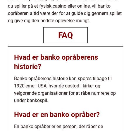
du spiller på et fysisk casino eller online, vil banko
opråberen altid være der for at guide dig gennem spillet
og give dig den bedste oplevelse muligt.
FAQ
Hvad er banko opråberens
historie?
Banko opråberens historie kan spores tilbage til
1920'erne i USA, hvor de opstod i kirker og
velgørende organisationer for at råbe numrene op
under bankospil.
Hvad er en banko opråber?
En banko opråber er en person, der råber de