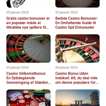
05 januar 2024
05 januar 2024
Gratis casino bonusser er
Bedste Casino Bonusser:
en populær måde at
En Omfattende Guide til
tiltrække nye spillere til
Casino Spil Entusiaster
online casinoer
05 januar 2024
04 januar 2024
Casino Velkomstbonus:
Casino Bonus Uden
En Dybdegående
Indskud: Alt, du skal vide
Gennemgang af Glæden
om denne populære form
ved Spil og Historien om
for bonus
Dens Udvikling