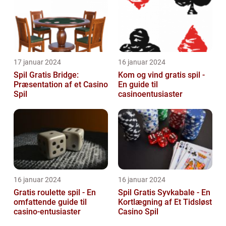
17 januar 2024
16 januar 2024
Spil Gratis Bridge:
Kom og vind gratis spil -
Præsentation af et Casino
En guide til
Spil
casinoentusiaster
16 januar 2024
16 januar 2024
Gratis roulette spil - En
Spil Gratis Syvkabale - En
omfattende guide til
Kortlægning af Et Tidsløst
casino-entusiaster
Casino Spil