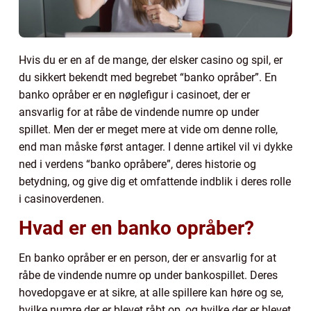
Hvis du er en af de mange, der elsker casino og spil, er
du sikkert bekendt med begrebet “banko opråber”. En
banko opråber er en nøglefigur i casinoet, der er
ansvarlig for at råbe de vindende numre op under
spillet. Men der er meget mere at vide om denne rolle,
end man måske først antager. I denne artikel vil vi dykke
ned i verdens “banko opråbere”, deres historie og
betydning, og give dig et omfattende indblik i deres rolle
i casinoverdenen.
Hvad er en banko opråber?
En banko opråber er en person, der er ansvarlig for at
råbe de vindende numre op under bankospillet. Deres
hovedopgave er at sikre, at alle spillere kan høre og se,
hvilke numre der er blevet råbt op, og hvilke der er blevet