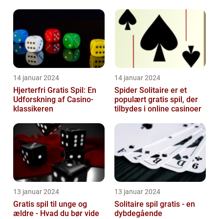
og spilinteresserede
14 januar 2024
14 januar 2024
Hjerterfri Gratis Spil: En
Spider Solitaire er et
Udforskning af Casino-
populært gratis spil, der
klassikeren
tilbydes i online casinoer
13 januar 2024
13 januar 2024
Gratis spil til unge og
Solitaire spil gratis - en
ældre - Hvad du bør vide
dybdegående