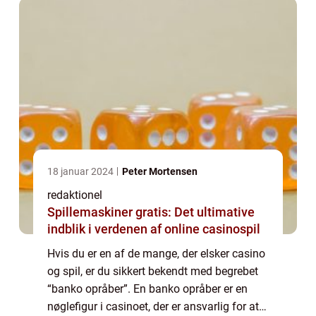
18 januar 2024
Peter Mortensen
redaktionel
Spillemaskiner gratis: Det ultimative
indblik i verdenen af online casinospil
Hvis du er en af de mange, der elsker casino
og spil, er du sikkert bekendt med begrebet
“banko opråber”. En banko opråber er en
nøglefigur i casinoet, der er ansvarlig for at