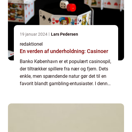
19 januar 2024
Lars Pedersen
redaktionel
En verden af underholdning: Casinoer
Banko København er et populært casinospil,
der tiltrækker spillere fra nær og fjern. Dets
enkle, men spændende natur gør det til en
favorit blandt gambling-entusiaster. I denne
artikel vil vi udforske, hvad der gør Banko
København så specielt, dets h...