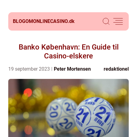
BLOGOMONLINECASINO.
dk
Banko København: En Guide til
Casino-elskere
19 september 2023
Peter Mortensen
redaktionel