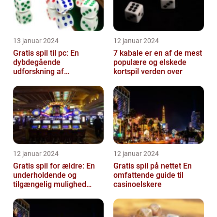
13 januar 2024
12 januar 2024
Gratis spil til pc: En
7 kabale er en af de mest
dybdegående
populære og elskede
udforskning af
kortspil verden over
underholdning til
casinofans
12 januar 2024
12 januar 2024
Gratis spil for ældre: En
Gratis spil på nettet En
underholdende og
omfattende guide til
tilgængelig mulighed
casinoelskere
inden for casino- og
spilverdenen