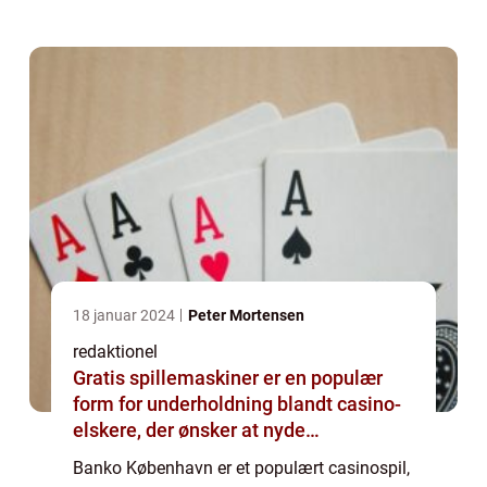
artikel vil vi udforske, hvad der gør Banko
København så specielt, dets h...
18 januar 2024
Peter Mortensen
redaktionel
Gratis spillemaskiner er en populær
form for underholdning blandt casino-
elskere, der ønsker at nyde
spændingen ved at spille uden at
Banko København er et populært casinospil,
skulle risikere rigtige penge