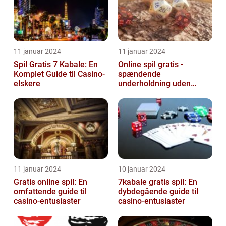
11 januar 2024
11 januar 2024
Spil Gratis 7 Kabale: En
Online spil gratis -
Komplet Guide til Casino-
spændende
elskere
underholdning uden
omkostninger
11 januar 2024
10 januar 2024
Gratis online spil: En
7kabale gratis spil: En
omfattende guide til
dybdegående guide til
casino-entusiaster
casino-entusiaster