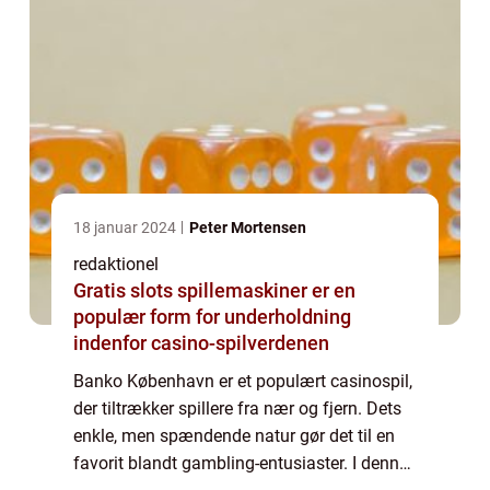
18 januar 2024
Peter Mortensen
redaktionel
Gratis slots spillemaskiner er en
populær form for underholdning
indenfor casino-spilverdenen
Banko København er et populært casinospil,
der tiltrækker spillere fra nær og fjern. Dets
enkle, men spændende natur gør det til en
favorit blandt gambling-entusiaster. I denne