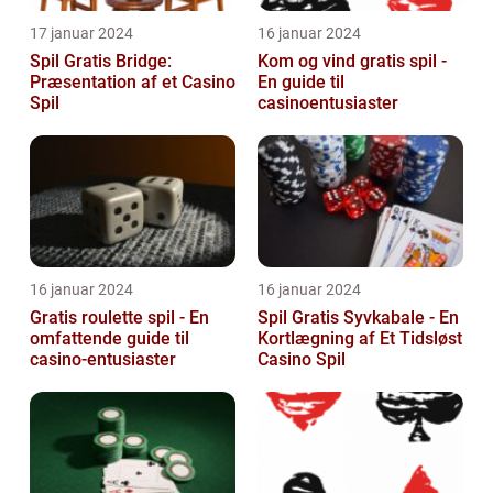
17 januar 2024
16 januar 2024
Spil Gratis Bridge:
Kom og vind gratis spil -
Præsentation af et Casino
En guide til
Spil
casinoentusiaster
16 januar 2024
16 januar 2024
Gratis roulette spil - En
Spil Gratis Syvkabale - En
omfattende guide til
Kortlægning af Et Tidsløst
casino-entusiaster
Casino Spil