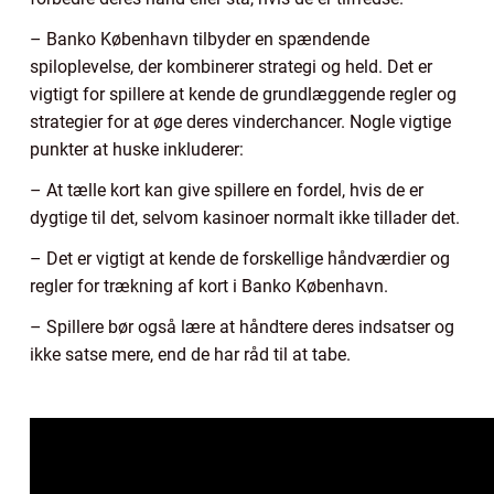
– Banko København tilbyder en spændende
spiloplevelse, der kombinerer strategi og held. Det er
vigtigt for spillere at kende de grundlæggende regler og
strategier for at øge deres vinderchancer. Nogle vigtige
punkter at huske inkluderer:
– At tælle kort kan give spillere en fordel, hvis de er
dygtige til det, selvom kasinoer normalt ikke tillader det.
– Det er vigtigt at kende de forskellige håndværdier og
regler for trækning af kort i Banko København.
– Spillere bør også lære at håndtere deres indsatser og
ikke satse mere, end de har råd til at tabe.