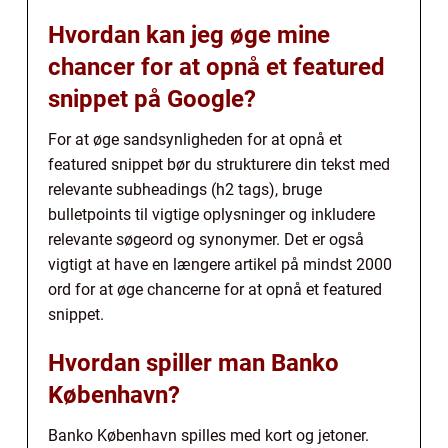
Hvordan kan jeg øge mine
chancer for at opnå et featured
snippet på Google?
For at øge sandsynligheden for at opnå et
featured snippet bør du strukturere din tekst med
relevante subheadings (h2 tags), bruge
bulletpoints til vigtige oplysninger og inkludere
relevante søgeord og synonymer. Det er også
vigtigt at have en længere artikel på mindst 2000
ord for at øge chancerne for at opnå et featured
snippet.
Hvordan spiller man Banko
København?
Banko København spilles med kort og jetoner.