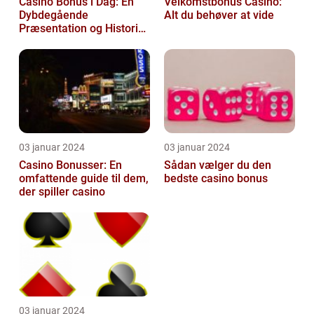
Casino Bonus i Dag: En
Velkomstbonus Casino:
Dybdegående
Alt du behøver at vide
Præsentation og Historisk
Gennemgang
03 januar 2024
03 januar 2024
Casino Bonusser: En
Sådan vælger du den
omfattende guide til dem,
bedste casino bonus
der spiller casino
03 januar 2024