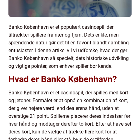
Banko København er et populært casinospil, der
tiltrækker spillere fra nær og fjern. Dets enkle, men
spændende natur gør det til en favorit blandt gambling-
entusiaster. I denne artikel vil vi udforske, hvad der gør
Banko København så specielt, dets historiske udvikling
og vigtige pointer, som enhver spiller bør kende.
Hvad er Banko København?
Banko København er et casinospil, der spilles med kort
og jetoner. Formålet er at opnå en kombination af kort,
der giver højere værdi end dealerens hånd, uden at
overstige 21 point. Spillerne placerer deres indsatser før
hver hånd og modtager derefter to kort. Efter at have set
deres kort, kan de vælge at trække flere kort for at
forbedre deres hånd eller stå, hvis de er tilfredse.