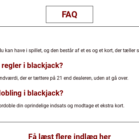
FAQ
 kan have i spillet, og den består af et es og et kort, der tæller
regler i blackjack?
ndværdi, der er tættere på 21 end dealeren, uden at gå over.
obling i blackjack?
ordoble din oprindelige indsats og modtage et ekstra kort.
Få læst flere indlæg her