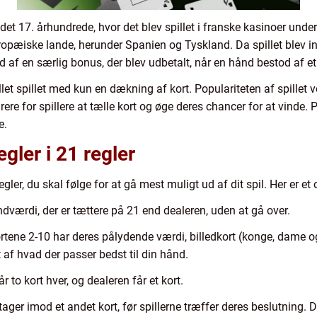
det 17. århundrede, hvor det blev spillet i franske kasinoer under n
europæiske lande, herunder Spanien og Tyskland. Da spillet blev in
d af en særlig bonus, der blev udbetalt, når en hånd bestod af e
illet spillet med kun en dækning af kort. Populariteten af spille
rere for spillere at tælle kort og øge deres chancer for at vinde.
e.
ler i 21 regler
egler, du skal følge for at gå mest muligt ud af dit spil. Her er et 
ndværdi, der er tættere på 21 end dealeren, uden at gå over.
tene 2-10 har deres pålydende værdi, billedkort (konge, dame o
 af hvad der passer bedst til din hånd.
r to kort hver, og dealeren får et kort.
tager imod et andet kort, før spillerne træffer deres beslutning. 