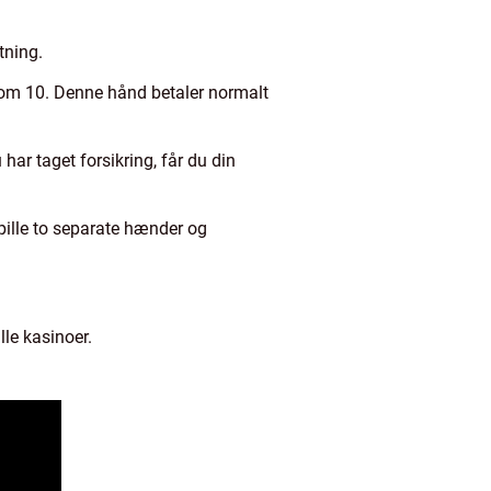
tning.
r som 10. Denne hånd betaler normalt
 har taget forsikring, får du din
 spille to separate hænder og
lle kasinoer.