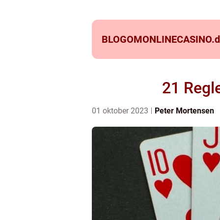
BLOGOMONLINECASINO.
d
21 Regle
01 oktober 2023
Peter Mortensen