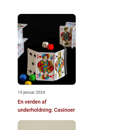
19 januar 2024
En verden af
underholdning: Casinoer