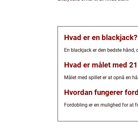
Hvad er en blackjack?
En blackjack er den bedste hånd, du
Hvad er målet med 21 
Målet med spillet er at opnå en hå
Hvordan fungerer ford
Fordobling er en mulighed for at f